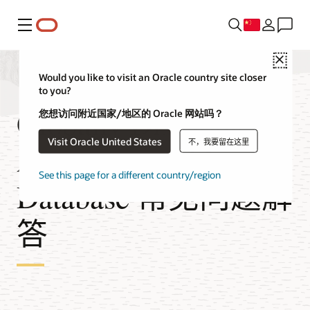
菜单
Close
Would you like to visit an Oracle country site closer
to you?
Globally Distributed
您想访问附近国家/地区的 Oracle 网站吗？
Visit Oracle United States
不，我要留在这里
Autonomous AI
See this page for a different country/region
Database 常见问题解
答