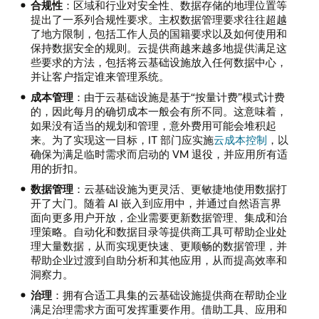
合规性
：区域和行业对安全性、数据存储的地理位置等
提出了一系列合规性要求。主权数据管理要求往往超越
了地方限制，包括工作人员的国籍要求以及如何使用和
保持数据安全的规则。云提供商越来越多地提供满足这
些要求的方法，包括将云基础设施放入任何数据中心，
并让客户指定谁来管理系统。
成本管理
：由于云基础设施是基于“按量计费”模式计费
的，因此每月的确切成本一般会有所不同。这意味着，
如果没有适当的规划和管理，意外费用可能会堆积起
来。为了实现这一目标，IT 部门应实施
云成本控制
，以
确保为满足临时需求而启动的 VM 退役，并应用所有适
用的折扣。
数据管理
：云基础设施为更灵活、更敏捷地使用数据打
开了大门。随着 AI 嵌入到应用中，并通过自然语言界
面向更多用户开放，企业需要更新数据管理、集成和治
理策略。自动化和数据目录等提供商工具可帮助企业处
理大量数据，从而实现更快速、更顺畅的数据管理，并
帮助企业过渡到自助分析和其他应用，从而提高效率和
洞察力。
治理
：拥有合适工具集的云基础设施提供商在帮助企业
满足治理需求方面可发挥重要作用。借助工具、应用和