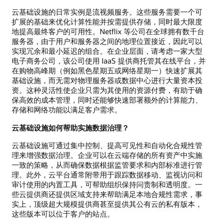
云基础设施的日常实例是流视频服务。这些服务需要一个可
扩展的基础来优化计算性能并按需提供存储，同时最大限度
地提高最终客户的可用性。Netflix 等公司在全球拥有数千台
服务器，由于用户和服务器之间的地理位置接近，因此可以
实现冗余和最小延迟的组合。在企业层面，请考虑一家大型
电子商务公司，该公司使用 IaaS 提供商托管其在线平台，并
在购物高峰期（例如黑色星期五或网络星期一）快速扩展其
基础设施，而无需对物理服务器或数据中心进行大量资本投
资。这种灵活性使企业只需为其使用的资源付费，有助于确
保高效的成本管理，同时还能够快速部署额外的计算能力、
存储和网络功能以满足客户需求。
云基础设施如何帮助实施数据治理？
云基础设施可通过集中控制、提高可见性和自动化合规性管
理来增强数据治理。企业可以在云端存储的所有资产中实施
一致的策略，从而确保数据根据监管要求和内部标准进行管
理。此外，云平台通常附带用于跟踪数据移动、监视访问和
审计使用的内置工具，可帮助组织保持问责制和透明度。一
些云提供商还提供区域支持来帮助满足本地合规性需求，事
实上，顶级超大规模提供商甚至提供其公有云的私有版本，
这些版本可以位于客户的站点。