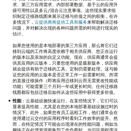
求、第三方应用需求、内部部署数据、基于云的应用升
级可用性以及多云/混合云注意事项。这些现实要求组
织制定迁移路线图来展示迁移与价值之间的权衡，在许
多情况下，
云提供商将提供工具和服务
来帮助解决迁移
问题，并对解决出现的各种问题所需的时间进行现实的
估计。
如果您使用的是本地部署的第三方应用，那么将它们迁
移到云端的工作将高度依赖于相关供应商、您正在运行
的版本以及添加的自定义功能。现在，供应商通常会提
供其应用的云版本，只要您使用的是最新版本，供应商
就会提供有助于迁移的工具。定制仍需要处理。这与验
证您的应用的云版本是否正常工作一起需要时间。所谓
的直接迁移操作（即将应用迁移到云而无需更改性能或
功能）可能需要三个月到一年或更长时间。任何迁移路
线图都应包括迁移后如何从这些应用中获得更多价值。
性能
：云基础设施快速运行。在某些情况下，它们可以
显著提高性能，尤其是在您的本地部署基础设施过时的
情况下。此外，如果您有员工远程工作，他们通常会在
使用通过云交付的应用程序时看到工作效率的提升。然
而，在特定情况下可能会出现潜在的性能问题，例如当
网络正在处理资源密集型工作负载时，当旧应用程序没