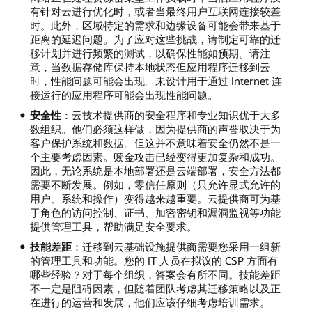
有针对云进行优化时，或者当最终用户互联网连接较差
时。此外，区域特定的需求和边缘设备可能会带来基于
距离的延迟问题。为了应对这些挑战，请制定可靠的迁
移计划并进行频繁的测试，以确保性能如预期。请注
意，当数据存储库保持本地状态但应用程序迁移到云
时，性能问题可能会出现。未设计用于通过 Internet 连
接运行的应用程序可能会出现性能问题。
安全性
：云技术提供商的安全程序和专业知识优于大多
数组织。他们必须这样做，因为提供商的声誉取决于为
客户保护系统和数据。但这并不意味着安全仍然不是一
个主要考虑因素。赎金攻击已经变得更加复杂和成功。
因此，无论系统是本地部署还是云端部署，安全方法都
需要不断发展。例如，零信任原则（只允许显式允许的
用户、系统和操作）变得越来越重要。云提供商可为基
于角色的访问控制、证书、加密密钥和漏洞监视等功能
提供管理工具，帮助满足安全要求。
技能差距
：迁移到云基础设施提供商需要您采用一组新
的管理工具和功能。您的 IT 人员在拟议的 CSP 方面有
哪些经验？对于每个组织，答案会有所不同。技能差距
不一定是阻碍因素，但随着团队考虑其迁移策略以及正
在进行的运营和发展，他们应该仔细考虑培训需求。