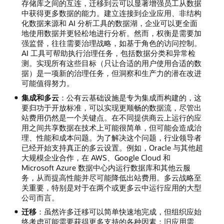
存储库之间的互连，迁移到云可以显著增强员工从数据
中获得更多数据的能力。建立连接到企业应用、非结构
化数据来源和 AI 分析工具的数据湖，企业可以更全面
地使用数据并更轻松地进行分析。然而，权衡是需要加
强监督，往往需要治理战略，如基于角色的访问控制。
AI 工具可帮助执行治理任务，包括数据分类和异常检
测。实现所有这些目标（只让合适的用户使用合适的数
据）是一项新的治理任务，但洞察和生产力的潜在改进
可能值得努力。
集成和多云
：公有云基础设施是专为集成而构建的，这
要归功于开放标准，可以实现更顺畅的数据流，尽管出
站费用仍然是一个关键点。在不同提供商云上运行的应
用之间共享数据在技术上可能很简单，但可能会造成治
理、性能和成本问题。为了解决这个问题，行业领导者
已经开始支持真正的多云设置。例如，Oracle 与其他超
大规模企业合作，在 AWS、Google Cloud 和
Microsoft Azure 数据中心内运行数据库和其他云服
务，从而提高性能并尽可能降低出站费用。多云战略至
关重要，特别是对于在两个或更多云中运行应用的大型
公司而言。
迁移
：虽然许多迁移可以简单快速地完成，但组织应始
终考虑可能需要获得更多支持的各种因素：旧应用需