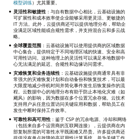
模型训练
）尤其重要。
灵活性和敏捷性
：与自有数据中心相比，云基础设施的
可扩展性和成本效率使企业能够采用更灵活、更敏捷的
IT 方法。此外，云提供商还可以提供地理分布，帮助企
业满足区域性能或合规性需求，并支持混合云和多云战
略。
全球覆盖范围
：云基础设施可以使用提供商的区域数据
中心集合，提供特定于不同地理区域的快速、安全和高
可用性访问。这种地理上的灵活性可以满足本地数据中
心无法满足的延迟、合规性和边缘访问需求。
灾难恢复和业务连续性
：云基础设施提供商通常具有非
常强大的灾难恢复计划和自动备份和恢复技术，可以最
大限度地减少停机时间并简化事件发生后恢复操作的流
程。云数据中心的地理分布有助于防止本地化灾难（如
飓风）的影响，因为数据在多个位置冗余存储。云技术
支持用户从任意位置访问关键应用和数据，帮助员工在
发生中断时保持工作效率。
可靠性和高可用性
：鉴于 CSP 的冗余电源、冷却和网络
（包括来自多个运营商的互联网连接），云提供商在内
部复制所需的可靠性水平既困难又昂贵。许多提供商还
提供没有单点故障的高可用性计算系统，并为关键工作