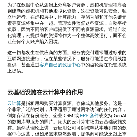
为了在数据中心从逻辑上分离客户资源，虚拟机管理程序会
创建新的虚拟机和其他虚拟化资源，这些资源可以安全、独
立地运行。在虚拟层中，计算能力、存储功能和其他关键元
素等资源将集中在一起。管理软件监督这些资源，自动平衡
负载，因为不同的客户端提供了不同的资源需求。通过自动
化管理，云提供商的资源将作为一个整体高效运行，而不会
让任何个人账户陷入困境。
这一切都发生在供应商的方面。服务的交付通常通过标准的
互联网连接进行，但在某些情况下，服务可能通过专用线路
提供，甚至通过
客户自己的数据中心
中的齿轮架在托管系统
上提供。
云基础设施在云计算中的作用
云计算
是指租用和购买计算资源、存储或其他服务。这是一
个非常广泛的类别，几乎适用于通过网络访问的任何内容，
例如存储在备份服务、企业 CRM 或
ERP 套件
或支持 GenAI
的数据库即服务的照片。庞大的云计算市场由云基础设施支
撑。虽然从理论上讲，云应用公司可以纯粹从本地拥有的数
据中心运营，但如果需求突然激增，提供商可能缺乏跟上需