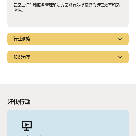
云原生订单和服务管理解决方案将有效提高您的运营效率和适
应性。
行业洞察
优化后台运营，提高敏捷性、成本效率和控制力
知识分享
了解解决方案合作伙伴选择注意事项，构建一个开放、敏捷的
后台。
5G 网络和服务编排
阅读 CSP 后台运营现代化转型电子书
实施自动化网络切片管理，规模化进行 5G 切片。
阅读 Analysys Mason 报告 (PDF)
赶快行动
更多资产
行业演示视频：闭环自动化 (3:03)
更多信息
Omdia 网络研讨会：通过网络切片管理来编排引入入胜的
视频：编排 5G 服务和网络，构建沉浸式 VR 服务 (7:17)
5G 用例