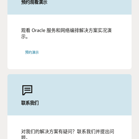
预约观看演示
报告：使用 Oracle Service and Network Orchestration 进
TM Forum 报告：后台现代化 (PDF)
行 5G 编排 (PDF)
TM Forum Aviator Catalyst：5G — 加速实现智能航空
信息图：5G 时代的后台 (PDF)
(PDF)
增强后台控制，革新企业业务
观看 Oracle 服务和网络编排解决方案实况演
示。
预约演示
联系我们
对我们的解决方案有疑问？联系我们并提出问
题。