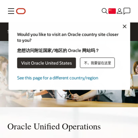
菜单
Close
Solutions
Resources
Would you like to visit an Oracle country site closer
to you?
您想访问附近国家/地区的 Oracle 网站吗？
Visit Oracle United States
不，我要留在这里
See this page for a different country/region
Oracle Unified Operations