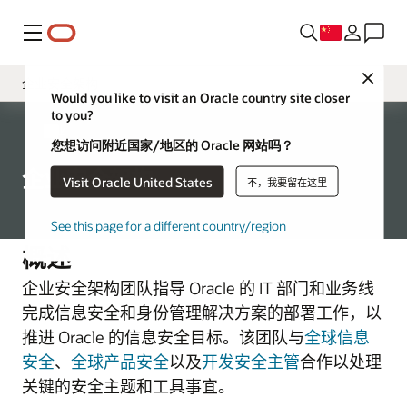
菜单
Close
企业安全架构
Would you like to visit an Oracle country site closer
to you?
治理
企业
您想访问附近国家/地区的 Oracle 网站吗？
首席安全官
企业安全架构
Visit Oracle United States
不，我要留在这里
Oracle 产品安全性
全球物理安全
See this page for a different country/region
概述
全球贸易合规性
企业安全架构团队指导 Oracle 的 IT 部门和业务线
业务评估和审计
完成信息安全和身份管理解决方案的部署工作，以
推进 Oracle 的信息安全目标。该团队与
全球信息
安全
、
全球产品安全
以及
开发安全主管
合作以处理
关键的安全主题和工具事宜。