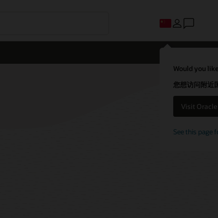
Would you like
您想访问附近国家
Visit Oracl
See this page f