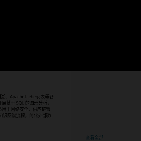
nand 将联袂开讲，为您深度解析
Cloud@Customer 上安全地
的未来图景。
析。
关
演讲回放 (1:21:28)
阅读
公告
于
Autonomous
AI
Lakehouse
的
Oracle Graph 精选博客
湖、Apache Iceberg 表等各
基于 SQL 的图形分析，
适用于网络安全、供应链管
精简知识图谱流程，简化外部数
查看全部