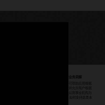
 AI Database 中。
kehouse 正
为数据添加情境，改善业务洞察
知识图（也称为本体）可帮助应用根据
Database
关联的情境查询数据，并允许用户根据
berg 相结
情境做出业务决策。以公用事业机构为
zure、
例，了解 Oracle Graph 如何支持此类本
体。