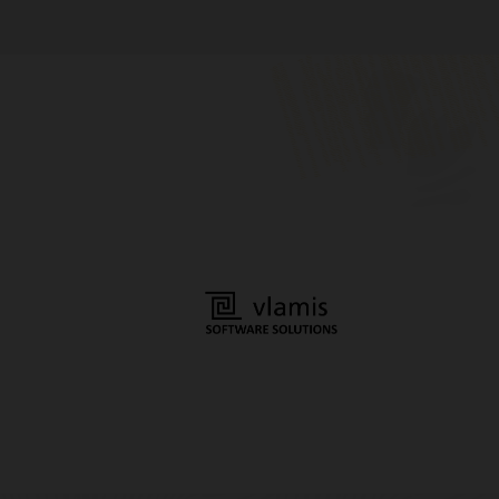
 学习路径
tonomous AI Database 中分析、查询和开展图形可视
Oracle AI Database 开发文档
论坛
AskTOM：图形数据库和分析 Office
Hours
ph：开始使用前，需要做好哪些准备？(54:35)
LinkedIn
utonomous AI Database 中的 Graph Studio
YouTube 频道：Oracle Spatial and
关图形数据库和分析的问答时间
Twitter
Graph
使用 Oracle Autonomous AI Database 中的图查询
Oracle 分析和数据用户社区
付链
博客：Oracle Graph
YouTube
tabase Free 中的 Operational Property Graphs
图形服务规模估算器
ver and Client
的所有 LiveLab 教程