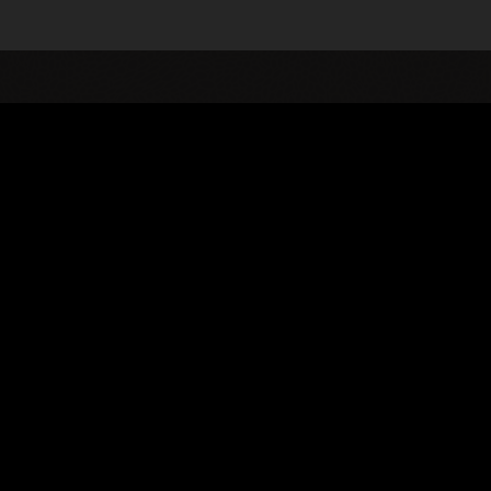
abase 中，并包含在本地数据库许可证和 Autonomous
 Data" 革命已经到来
Oracle Autonomous AI La
式发布
根本上重塑我们对数据与应用的
次 Oracle AI World 大会
它将 Oracle Autonomous AI 
主题演讲中，甲骨文公司数据
与独立于供应商的 Apache Ice
总裁 Juan Loaiza 与甲骨文
合，助力客户在 OCI、AWS、A
卫生和分析业务执行副总裁
Google Cloud 和 Exadata