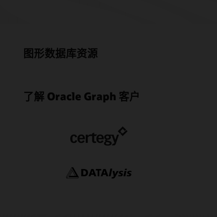
图形数据库资源
了解 Oracle Graph 客户
图形数
Paysaf
Oracle 
Orac
17 个使
方案加速欺
化图形
数据洞察 (
Oracle 
Datab
借助 Orac
Graph S
Databa
化属性图形