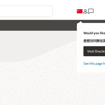
Would you like
您想访问附近国家
Visit Oracl
See this page f