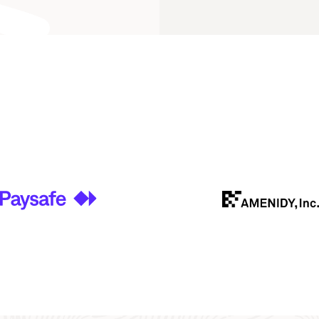
据库和图形分析的
e 利用 Oracle 解决
AI Database：简
le Graph 学习路径
在 Oracle AI Database 中使用
2025 年分析和数据峰会
如何使用图形数据库和图形分析 (PDF)
Oracle Graph
在 Oracle Au
用场景 (PDF)
诈检测 (1:16)
分析，获得强大的
Operational Property Graphs 和 SQL
化
Oracle 分析和数据用户社区 TechCast 系
Paysafe 在金融科技行业开展图形分析和
Oracle Gra
2:30)
(PDF)
Autonomous AI
列
欺诈检测 (PDF)
开始使用 Oracle A
AskTOM：有
ase 的新特性：
le AI
商业简报：Oracle AI Database 之图形分
基于 Oracle Cloud 的 Oracle RDF 助力日
Graph Studio：
tudio (PDF)
se，使用 SQL 简
析和 RDF (PDF)
本国家统计中心增强统计发现 (PDF)
功能查找循环支
 (24:45)
商业简报：具有万亿条边的 RDF 图形基
Analytics and Data TechCast 演示：为共
了解 Oracle AI Da
Oracle Graph Ser
准测试 (PDF)
享和 AI 准备好行业数据 (57:04)
查看关于 Graph 
适配器和插件