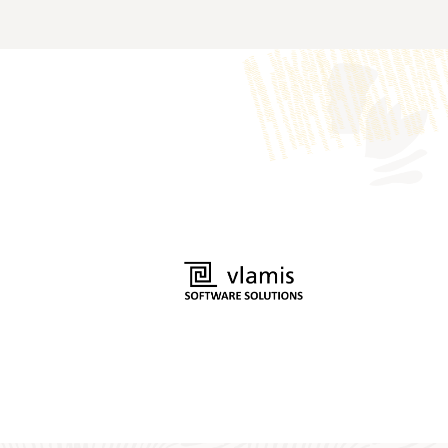
 学习路径
tonomous AI Database 中分析、查询和开展图形可视
Oracle AI Database 开发文档
论坛
AskTOM：图形数据库和分析 Office
Hours
ph：开始使用前，需要做好哪些准备？(54:35)
LinkedIn
utonomous AI Database 中的 Graph Studio
YouTube 频道：Oracle Spatial and
关图形数据库和分析的问答时间
Twitter
Graph
使用 Oracle Autonomous AI Database 中的图查询
Oracle 分析和数据用户社区
付链
博客：Oracle Graph
YouTube
tabase Free 中的 Operational Property Graphs
图形服务规模估算器
ver and Client
的所有 LiveLab 教程