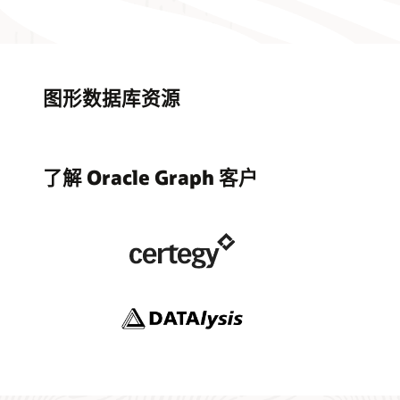
图形数据库资源
了解 Oracle Graph 客户
图形数
Paysaf
Oracle 
Orac
17 个使
方案加速欺
化图形
数据洞察 (
Oracle 
Datab
借助 Orac
Graph S
Databa
化属性图形