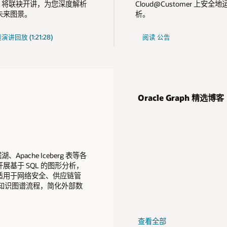
nand 将联袂开讲，为您深度解析
Cloud@Customer 上安全地
的未来图景。
析。
关
演讲回放 (1:21:28)
阅读
公告
于
Autonomous
AI
Lakehouse
的
Oracle Graph 精选博客
湖、Apache Iceberg 表等各
基于 SQL 的图形分析，
适用于网络安全、供应链管
精简知识图谱流程，简化外部数
查看全部