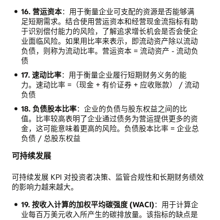
16. 营运资本
：用于衡量企业可支配的资源是否能够满
足短期需求。结合使用营运资本和经营现金流指标有助
于识别偿付能力的风险，了解追求增长机会是否会使企
业面临风险。如果用比率来表示，即流动资产除以流动
负债，则称为流动比率。营运资本 = 流动资产 - 流动负
债
17. 速动比率
：用于衡量企业履行短期财务义务的能
力。速动比率 =（现金 + 有价证券 + 应收账款） / 流动
负债
18. 负债股本比率
：企业的负债与股东权益之间的比
值。比率较高表明了企业通过债务为营运提供更多的资
金，这可能意味着更高的风险。负债股本比率 = 企业总
负债 / 总股东权益
可持续发展
可持续发展 KPI 对投资者决策、监管合规性和长期财务绩效
的影响力越来越大。
19. 按收入计算的加权平均碳强度 (WACI)
：用于计算企
业每百万美元收入所产生的碳排放量。该指标的缺点是