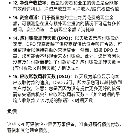
12. 净资产收益率
：衡量投资者和业主的资金是否能够
有效创造利润。净资产收益率 = 净收入/股东权益价值
13. 资金通道
：用于衡量您的企业每周花费的现金金
额，可预测您在没有额外现金投资的情况下可运营多长
时间。资金通道 = 当前现金余额 / 消耗率
14. 应付账款周转天数 (DPO)
：以天数表示应付账款的
速度。DPO 较高反映了供应商提供信贷金额正合适，可
保留现金以保持强劲的营运资金。然而，如果 DPO 太
高，您可能会不够现金来支付账单。此外，您是否因为
没有及时付款而错过了付款折扣？应付账款周转天数 =
(应付账款 x 时期天数) / 销货成本
15. 应收账款周转天数 (DSO)
：以天数为单位显示向客
户收取付款的速度。DSO 越低，即表示您可以越快收到
客户付款。注意：您是否因为没有提供更多更好的信贷
而错失销售机会？应收账款周转天数 =（某个时期的平
均应收账款 / 该时期的赊销）x 时期天数
负债
这些 KPI 可评估企业是否万事俱备，准备好履行债务付款、
薪资和其他现金债务。