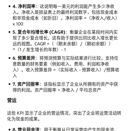
4. 净利润率
：这说明每一美元的利润能产生多少净收
入。净收入是损益表上的最终利润数字，包括现金成本
和非现金成本（如折旧）。净利润率 =（净收入/收入）
x 100
5. 复合年均增长率 (CAGR)
：衡量企业在某段时间内实
现了多少复合增长。这有助于提供比同比收入增长更长
远的视图。CAGR =（（期末余额）/（期初余额））
^（1 / 发生增长的年数）- 1
6. 预算差异
：将预测预算与实际结果进行比较，支持任
意数量的财务要素（例如收入、费用、利润和净收
入）。收入预算差异 =（实际收入 - 预算收入）/预算收
入
7. 资产回报率
：该指标显示了企业从所拥有的资产中获
得的利润。资产回报率 = 净收入 / 平均总资产
营运
这些 KPI 显示了企业的营运情况，突出了企业将运营活动转
化为现金的成果。
8. 营业现金流
：用于衡量从日常运营中产生的现金流。