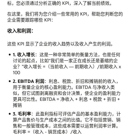
标，您必须通过分析正确的 KPI，深入了解当前绩效。
在这里，我们将为您介绍一些常用的 KPI，帮助您判断您的
企业需要跟踪哪些 KPI：
收入和利润：
这些 KPI 显示了企业的收入趋势以及收入产生的利润。
1. 收入增长
：这是一种非常简单的衡量方法，也是任何
讨论的起点，比如“我们是一家正在成长还是萎缩的企
业？”收入增长 =（当前收入 — 前期收入）/前期收入 x
100
2. EBITDA 利润
：利息、税款、折旧和摊销前的收入，
用于衡量企业的核心盈利能力。EBITDA 与净收入类
似，但它试图剥离融资和会计决策，使企业的盈利能力
更具可比性。EBITDA = 净收入 + 利息 + 税款 + 折旧 +
摊销
3. 毛利率
：此盈利指标可评估产品的基本盈利能力，计
算产品售价与生产成本之间的比值。它不包括营销、销
售和一般管理成本，这些成本需要以运营利润率计算。
毛利率 =（收入 - 销货成本）/收入