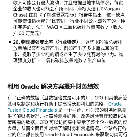
收入可能会有很大波动，并且根据当地市场情况，每家
企业的收入也可能会有所不同。摩根大通 (JPMorgan
Chase) 在其《了解碳暴露指标》报告中指出，这一缺点
可能使该指标成为“比较同一行业不同公司碳效率的一种
不完善的方法”。WACI = 二氧化碳排放量吨数 /（收入
/ 100 万美元）
20. 物理碳强度比率（行业特定）
：这些 KPI 将总碳排
放量除以某些物理产出，例如产出了多少蒲式耳的玉
米、提取了多少吨的铜或产生了多少兆瓦时的电力。物
理强度分析 = 二氧化碳排放量吨数 / 生产单位
利用 Oracle 解决方案提升财务绩效
有了正确的数据（且数据格式是可用的），CFO 和其他高管
就可以制定和执行有助于提高增长和利润的策略。
Oracle
Fusion Cloud Financials
是一个平台，可为您的财务团队提
供了解财务状况、提高预测准确性、改善风险管理和简化决
策所需的数据。CFO 可以访问集中显示了整个企业数据的仪
表盘，从而全面且实时地了解财务和营运情况。全球各行各
业的企业都在使用 Oracle Cloud Financials 来获取切实可行