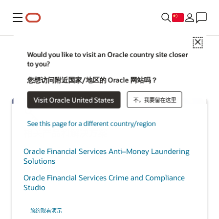
菜单
Close
Would you like to visit an Oracle country site closer
to you?
您想访问附近国家/地区的 Oracle 网站吗？
Visit Oracle United States
不，我要留在这里
See this page for a different country/region
相关产品和解决方案
Oracle Financial Services Anti–Money Laundering
Solutions
Oracle Financial Services Crime and Compliance
Studio
预约观看演示