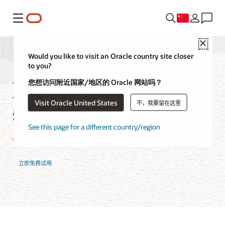
菜单
Close
Would you like to visit an Oracle country site closer
to you?
MySQL HeatWave 的
您想访问附近国家/地区的 Oracle 网站吗？
Visit Oracle United States
不，我要留在这里
特性
See this page for a different country/region
立即免费试用