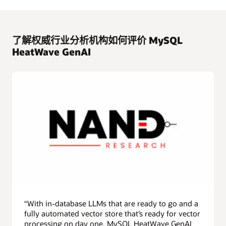
了解权威行业分析机构如何评价 MySQL
HeatWave GenAI
“With in-database LLMs that are ready to go and a
fully automated vector store that’s ready for vector
processing on day one, MySQL HeatWave GenAI