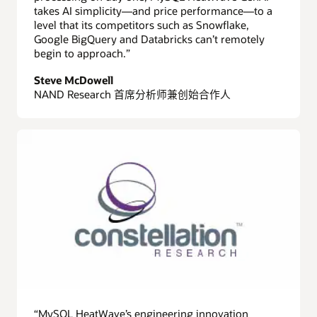
takes AI simplicity—and price performance—to a
level that its competitors such as Snowflake,
Google BigQuery and Databricks can’t remotely
begin to approach.”
Steve McDowell
NAND Research 首席分析师兼创始合作人
“MySQL HeatWave’s engineering innovation