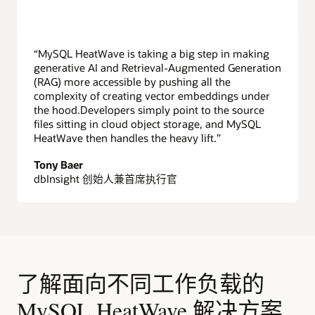
“MySQL HeatWave is taking a big step in making
generative AI and Retrieval-Augmented Generation
(RAG) more accessible by pushing all the
complexity of creating vector embeddings under
the hood.Developers simply point to the source
files sitting in cloud object storage, and MySQL
HeatWave then handles the heavy lift.”
Tony Baer
dbInsight 创始人兼首席执行官
了解面向不同工作负载的
MySQL HeatWave 解决方案