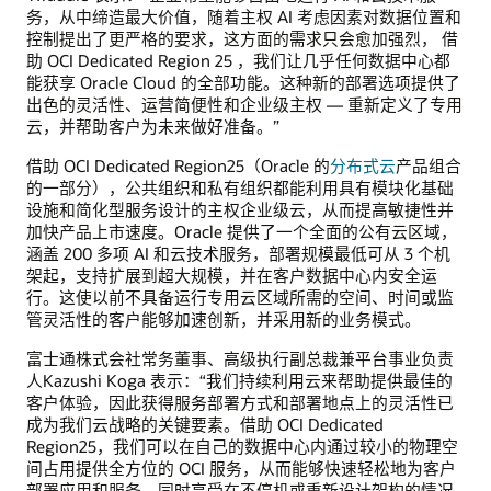
务，从中缔造最大价值，随着主权 AI 考虑因素对数据位置和
控制提出了更严格的要求，这方面的需求只会愈加强烈， 借
助 OCI Dedicated Region 25 ，我们让几乎任何数据中心都
能获享 Oracle Cloud 的全部功能。这种新的部署选项提供了
出色的灵活性、运营简便性和企业级主权 — 重新定义了专用
云，并帮助客户为未来做好准备。”
借助 OCI Dedicated Region25（Oracle 的
分布式云
产品组合
的一部分），公共组织和私有组织都能利用具有模块化基础
设施和简化型服务设计的主权企业级云，从而提高敏捷性并
加快产品上市速度。Oracle 提供了一个全面的公有云区域，
涵盖 200 多项 AI 和云技术服务，部署规模最低可从 3 个机
架起，支持扩展到超大规模，并在客户数据中心内安全运
行。这使以前不具备运行专用云区域所需的空间、时间或监
管灵活性的客户能够加速创新，并采用新的业务模式。
富士通株式会社常务董事、高级执行副总裁兼平台事业负责
人Kazushi Koga 表示：“我们持续利用云来帮助提供最佳的
客户体验，因此获得服务部署方式和部署地点上的灵活性已
成为我们云战略的关键要素。借助 OCI Dedicated
Region25，我们可以在自己的数据中心内通过较小的物理空
间占用提供全方位的 OCI 服务，从而能够快速轻松地为客户
部署应用和服务，同时享受在不停机或重新设计架构的情况