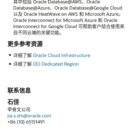
其中包括 Oracle Database@AWS、Oracle
Database@Azure、Oracle Database@Google Cloud
以及 Oracle HeatWave on AWS 和 Microsoft Azure。
Oracle Interconnect for Microsoft Azure 和 Oracle
Interconnect for Google Cloud 可帮助客户结合使用来
自不同云端的关键功能。
更多参考资源
详细了解
Oracle Cloud Infrastructure
详细了解
OCI Dedicated Region
联系信息
石佳
甲骨文公司
jia.s.shi@oracle.com
+86 (10) 65151491