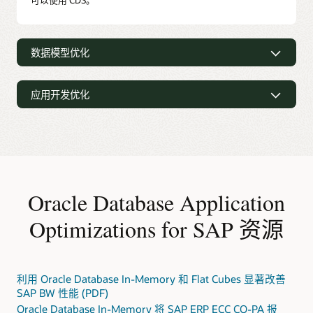
数据模型优化
数据模型优化
应用开发优化
SAP BW: Flat InfoCubes
SAP 的数据模型（应用使用的一组表以及它们之间的关
应用开发优化
系）是在 15 年或 20 年前定义的，并针对磁盘数据库进行
了优化。事实证明，在优化方面，内存中计算时代面临着
刚才描述的 CDS 框架的优势不仅限于 SAP 应用（即 SAP
与磁盘计算时代一样的挑战。
开发人员创建的标准应用）。对于客户来说，自主开发的
应用是其 SAP 环境的重要组成部分。其中许多应用可以从
广为人知的一个例子是 SAP BW 立方的内部结构。从业务
使用 CDS 功能中受益。
或用户的角度来看，一个“多维数据集”实际上是一组多个
Oracle Database Application
表，它们之间的关系是多层层次结构（“星形”或“雪花”模
CDS 视图可以通过 OData 公开。基于 CDS 公开 OData，然
式）。这种复杂的结构在执行查询或报告时需要进行许多
后使用开发框架 SAP WEB IDE 创建 SAP Fiori 应用，这个
Optimizations for SAP 资源
联接，会大大减慢内存数据库的速度。因此，SAP 为
过程相当简单。有关详细信息，请参见
ABAP Core Data
HANA 上的 SAP BW 设计了一个更简单的新数据模型，并
Services on anyDB
报告。
将其命名为
HANA-Optimized InfoCubes
。但这种新的数
据模型不仅针对 HANA 进行了优化，还针对普遍上的内存
中计算进行了优化。因此，基于 Oracle 的 SAP 用户如果已
利用 Oracle Database In-Memory 和 Flat Cubes 显著改善
经激活了 Oracle Database In-Memory，就可以实施该数
SAP BW 性能 (PDF)
据模型，唯一的区别在于名称（
Flat InfoCubes
或简称
Flat Cubes
）。
Oracle Database In-Memory 将 SAP ERP ECC CO-PA 报