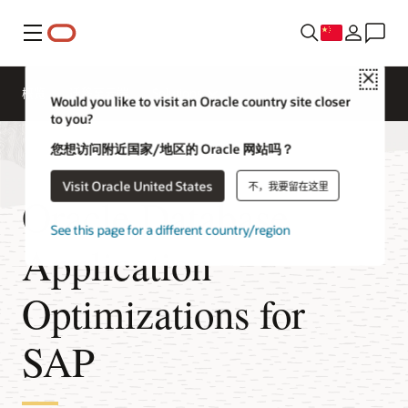
菜单
Close
概览
迁移至云端
Solutions
Would you like to visit an Oracle country site closer
to you?
您想访问附近国家/地区的 Oracle 网站吗？
Visit Oracle United States
不，我要留在这里
Oracle Database
See this page for a different country/region
Application
Optimizations for
SAP