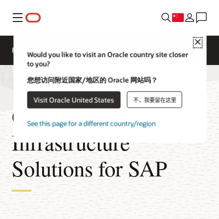
菜单
Close
概览
迁移至云端
Solutions
Would you like to visit an Oracle country site closer
to you?
您想访问附近国家/地区的 Oracle 网站吗？
Visit Oracle United States
不，我要留在这里
Oracle IT
See this page for a different country/region
Infrastructure
Solutions for SAP