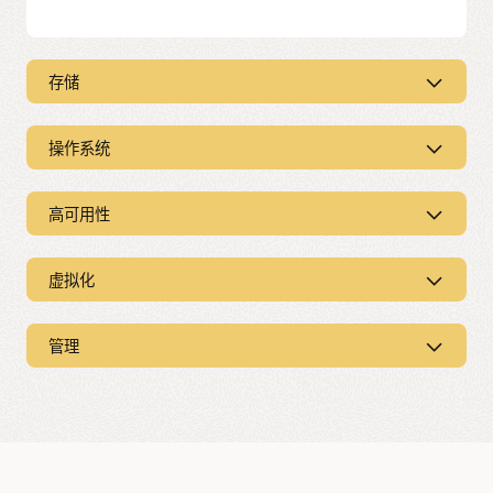
存储
存储
操作系统
借助 Oracle 优化的存储，企业可以简化 IT 环境，从而提高
运营效率、降低成本并快速响应动态业务需求。
操作系统
高可用性
Oracle 的存储产品和业务就绪的存储解决方案经过精心设
SAP 支持当今许多要求严苛的企业所选择的 Oracle Solaris
计，可使关键业务软件更快、更高效地运行，为异构数据
平台，以及 Oracle 服务器上的 Oracle Linux 和 Linux 环
高可用性
中心提供出色的功能。Oracle 存储系统可优化性能，充分
境，以作为数据库服务器和 SAP 应用服务器安装的操作系
利用数据保护，并降低 Oracle 数据库、SAP 应用和异构数
统平台。
虚拟化
Oracle Solaris Cluster 扩展了 Oracle Solaris 的高可用性和
据管理的总拥有成本。从各种存储系统中进行选择，包括
灾难恢复功能，为 SAP 部署提供了出色的 Unix 可用性。
单个磁带机和高容量磁带库解决方案，以及光纤通道磁盘
虚拟化
随着预算不断缩减，SAP 客户需要高可用性解决方案，以
阵列和 SAN 解决方案。Oracle 应用定制存储通过 Oracle
在安全需求不断的全球经济中全天候保持高效运营。作为
集成、精简管理和高性能，再加上创新的存储架构和高效
管理
Oracle Solaris Cluster 专为关键业务应用（例如 SAP）而设
性能出色，简化管理
SAP 应用的策略性平台，在 Oracle Solaris 或 Oracle Linux
率，可有效解决存储无序增长、复杂性和成本问题。您可
计，可为传统 Oracle Solaris 企业部署和基于 Oracle
上运行的 SAP NetWeaver 解决方案可以帮助 IT 组织更有效
Oracle 继续与 SAP 合作，将其虚拟化技术与 SAP Business
管理
以轻松又安全地将 SAP 数据存储在 NAS 过滤器上，例如新
Solaris 的私有云、公共云和混合云提供应用和服务恢复。
地提供动态业务解决方案。
Applications 和 SAP NetWeaver 平台集成并进行验证，从
的 Oracle ZFS Storage 产品。Oracle 应用定制 SAN 存储旨
Oracle Solaris Cluster 通过了 Oracle Sun 服务器、存储系
而帮助 SAP 和 Oracle 客户通过虚拟化和整合，提高工作效
Oracle 广泛的基础设施管理解决方案组合有助于简化 IT 管
在利用闪存的强大功能提高性能的可预测性，并利用闪存
统和网络组件的全面测试，可为 Oracle Sun 服务器提供高
Oracle Solaris for SAP
率和系统利用率。
理流程。
和磁盘自动分层加强经济性。为了实现高性能，Oracle 提
可用性基础设施，以多层虚拟化配置保护关键任务应用和
创新的内置功能提供了许多优势：
供了集成存储设备，例如 Sun ZFS Storage Appliances 和
数据库。对 Oracle 数据库和 SAP 应用的内置支持可实现特
基于 Oracle 的 SAP 技术升级可以提高用户效率、整合工作
Oracle StorageTek Tape Automatisation，助您安全地备
定解决方案的故障检测和恢复，从而减少组件故障造成的
客户可以使用自动化和标准化流程，轻松操作异构 SAP 系
负载并更好地利用资源，从而显著降低数据中心成本。