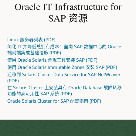
份 SAP 应用。
灵活性。
Oracle Solaris 是企业级操作系统，在商用 x86 硬
停机。
统场景，以管理供应、更新和打补丁等任务。
Oracle IT Infrastructure for
Oracle IT Infrastructure Solutions for SAP 提供了升级或迁
件和 Oracle 基于 SPARC 处理器的服务器上运行。Oracle
移现有 SAP Business Suite 应用的方法，包括虚拟化技
Solaris 利用内置的二进制兼容性，通过可伸缩性、合并和
企业应用的超高可用性
全面的基础设施管理
SAP 资源
Oracle 存储
术，以及经济高效的 Oracle 服务器和存储、Oracle Solaris
虚拟化提高系统利用率。性价比。Oracle Solaris 非常适合
Oracle Solaris Cluster 与 Oracle Solaris 紧密结合，可以即
Oracle Enterprise Manager 12c 有助于将用户报告的事故
和 Oracle Linux。
需要高性能系统、大量线程和批处理、高 I/O 速率以及价
时、一致地检测系统故障。更快的通知和应用故障转移可
和问题的解决时间缩短 50% 以上。它可以在整个 IT 基础设
格具有吸引力的大型内存地址功能的应用，例如 SAP。
显著缩短整体服务恢复时间，从而大幅减少应用停机。
施中提供开箱即用的可用性和性能监视、强大的诊断、配
完整的虚拟化产品组合
Oracle Solaris Cluster 为 Oracle 和 SAP 的应用和数据库提
置管理和生命周期管理。
可靠性。
Oracle 服务器具有可热交换的冗余组件，可以利
Oracle 的跨平台虚拟化管理技术供应和管理灵活的资源
供现成的支持，无需任何开发和脚本任务，可在传统系统
Linux 服务器列表 (PDF)
用强大的 Oracle Solaris 功能，例如 Predictive Self
池，让用户可以共享这些资源池，并将其分配给多个 SAP
或虚拟环境中立即部署。Oracle Solaris Cluster 代理工具包
Oracle Enterprise Manager 提供了一个集成且经济高效的
简化 IT 并降低总拥有成本：面向 SAP 数据中心的 Oracle
Healing、Oracle Solaris Fault Manager 以及 Oracle
实例。内置资源管理功能支持共享计算、内存和 I/O 资
可以以很少的工作量支持定制应用。Oracle Solaris Cluster
解决方案，以实现全面的物理和虚拟服务器生命周期管
端到端集成基础设施 (PDF)
Solaris Dynamic Tracing (DTrace)，尽可能延长 SAP 的正
源，可将服务器利用率提高到高达容量的 85%。
还包括多站点、多集群灾难恢复服务，这些服务可以自动
理。Enterprise Manager 通过基于网络的用户界面，提供
常运行时间。此外，结合使用 Oracle Solaris Zones 和
进行应用故障转移，并协调应用、存储和基于主机的复制
使用 Oracle Solaris 合规工具安装 SAP (PDF)
全面的供应、打补丁、监视、管理和配置管理功能，显著
Oracle Solaris ZFS，可以充分缩短 SAP 升级的停机时间。
通过 Oracle Solaris Zones 和 Oracle VM Server for
解决方案。
降低了与管理 Oracle VM、Linux、Unix 和 Windows 操作
使用 Oracle Solaris Immutable Zones 安装 SAP (PDF)
通过 Oracle Solaris Cluster 和 Oracle Solaris Cluster
SPARC，Oracle Solaris 8、9、10 和 11 认证的应用无需经
系统环境相关的复杂性和成本。此外，使用 Oracle Sun 硬
Geographic Edition，您可以实现高可用性和灾难恢复。
迁移到 Solaris Cluster Data Service for SAP NetWeaver
过修改，即可在系统上同时运行。借助 Oracle Solaris 中内
相关产品
件的企业可以深入了解其服务器、存储和网络基础设施
置的这些虚拟化技术，SAP 工作负载可以分配给自己的虚
(PDF)
层，并以可扩展的方式管理数千个系统。通过加速虚拟化
Oracle Clusterware。
Oracle 可移植集群软件支持独立服
安全性。
20 多年来，Oracle 一直致力于通过用户和流程权
拟机，隔离 I/O 或 CPU 密集型应用，并根据需要轻松管理
和云计算的采用，Oracle Enterprise Manager 可帮助客户
务器作为一个系统来运行。作为与 Oracle Real Application
在 Solaris Cluster 上安装具有 Oracle Database 故障转移
限管理、基于角色的访问控制、安全执行和集成防火墙等
和重新分配专用资源。通过虚拟群集，用户可以配置专用
降低成本、优化 IT 资源并简化流程。
Clusters (RAC) 完全集成的独立服务器池架构，Oracle
功能的高可用性 SAP 系统 (PDF)
功能在操作系统中构建安全性。
区域集群，根据预定义的集群管理策略运行特定的 SAP 应
Clusterware 可在故障转移集群中保护任何类型的应用。
用。
Oracle Solaris Cluster for SAP 配置指南 (PDF)
Oracle Enterprise Manager Ops Center 为 Oracle Linux
和 Solaris 提供了高度自动化的基础设施任务，同时为
Oracle Grid Infrastructure。
Oracle Clusterware 与 Oracle
Oracle Solaris
Oracle Solaris Zones
Solaris 和 SPARC 技术建立了云基础设施解决方案。Oracle
Automatic Storage Management (ASM) 相结合，创建了
Zones for Solaris 10 和 Solaris 11 完全支持 SAP 应用，可
Enterprise Manager Cloud Control 提供与 Cloud Control
私有云基础设施软件 Oracle Grid Infrastructure，可改善基
轻松实施并充分降低对性能的影响，使这些工具成为 SAP
用户界面中的应用目标一致的主机级感知和管理。
于私有云的应用管理。
Oracle Linux for SAP
客户的热门选择。Oracle Solaris Zones 可以一台服务器上
轻松合并旧项目和新项目，例如在 Solaris 11 上整合 Solaris
Oracle 和 SAP 联合测试并认证了 Oracle Engineered
Oracle Linux 通过 SAP 的 x86 64（Intel、AMD）硬件认
SAP Control。
Oracle 创建了 Oracle Clusterware 工具