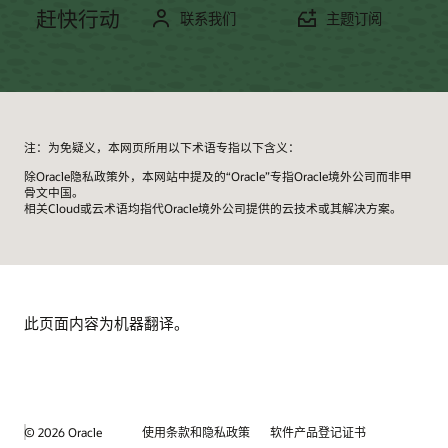
10 区域。用户也可在受控可用性的情况下，在 Solaris 10
Systems for SAP，现在将作为一系列集成系统提供。这些
证，支持与 Red Hat 兼容的内核和 Unbreakable
SAP Control (SAPCTL)，使您能够轻松管理 SAP 高可用性
赶快行动
联系我们
主题订阅
上对 Oracle Solaris Containers、Oracle VM Server 和
系统经过预集成、预测试和预配置，可以简化数据中心运
Enterprise Kernel。Oracle Linux 可以用作安装数据库服务
资源。SAPCTL 提供易于使用的 Oracle Clusterware 和
Oracle Solaris Legacy Containers for Oracle Solaris 8 和
营，确保快速轻松地部署 SAP 基础设施，并加快业务创
器和 SAP Application Server 的操作系统平台。Oracle
SAP 高可用性组件用户界面、脚本和依赖项。Oracle
Oracle Solaris 9 进行虚拟化。
新。
Linux 是 Oracle Database 19c 支持的 OS 平台，可以实施
RAC，即 Oracle Real Application Clusters 支持在服务器集
单实例和 Oracle Real Application Clusters (Oracle RAC)。
群之间以透明的方式部署单个数据库，为用户提供了硬件
Oracle VM Server for SPARC
Oracle Cloud File System 可以用作存储平台。
故障或计划内停机的容错能力。Oracle RAC 作为 Oracle
Oracle Enterprise Manager
Oracle VM Server for SPARC 为所支持的 Oracle SPARC 服
Database 12c 或 18c 的选件提供，是 Oracle Private Cloud
务器提供高效的企业级虚拟化功能。Oracle VM Server 利
架构的关键组件。SAP 应用支持 Oracle RAC。
如果 SAP 在 Oracle Database 19c 上运行，Oracle Linux 也
用内置 SPARC 虚拟机管理程序，使用称为逻辑（或虚拟）
是 SAP Application Server 和 SAP 应用支持的平台（仅限
注：为免疑义，本网页所用以下术语专指以下含义：
域的分区，对所支持的平台资源进行细分。每个逻辑域都
于 Unicode 版本，NetWeaver 7.0x 或更高版本）。
SAP 认证：与 SAP NetWeaver 集成
安全性和身份治理
除Oracle隐私政策外，本网站中提及的“Oracle”专指Oracle境外公司而非甲
可以运行独立的操作系统。Oracle VM Server for SPARC
Oracle Solaris Cluster 3.3、Cluster 4.x 和 Clusterware 获
Oracle Identity Management 是一个全面集成的新一代身
骨文中国。
可在一个平台上同时灵活部署多个 Oracle Solaris 操作系
得 SAP 认证，可以与 SAP NetWeaver 集成。
份管理平台。该平台提供突破性的可扩展性，让企业能够
相关Cloud或云术语均指代Oracle境外公司提供的云技术或其解决方案。
Oracle 基础设施软件
统。OVM Server 还可在一个系统上创建多达 128 个虚拟服
快速满足法规要求，保护本地和云端的敏感应用和数据，
务器，以充分利用 Oracle SPARC 服务器提供的庞大线程规
并降低运营成本。
模。
Oracle Identity Governance and Compliance
Oracle VM Server for x86
Management for SAP ERP
OVM Server for x86 是一个免费的服务器虚拟化和管理解
Oracle Identity Governance and Compliance
此页面内容为机器翻译。
决方案，使企业应用更易于部署、管理和支持。Oracle VM
Management for SAP 可以通过 Oracle 提供的连接器进行
在全球范围内为 Oracle 和非 Oracle 环境提供经济实惠的企
连接，消除混合 SAP 客户和非基于 SAP 系统环境的客户之
业级支持，在经过全面认证的平台上促进应用部署和管
间的重要技术和业务差距。例如，结合使用 Oracle Identity
理，从而降低运营和支持成本，同时提高 IT 效率和灵活
Governance 与 SAP GRC，可创建可靠又安全的监管、风
性。
险和合规性 (GRC) 解决方案，并根据整个 IT 环境的安全策
略和法律要求，管理用户身份和访问。
© 2026 Oracle
使用条款和隐私政策
软件产品登记证书
Oracle Virtualization