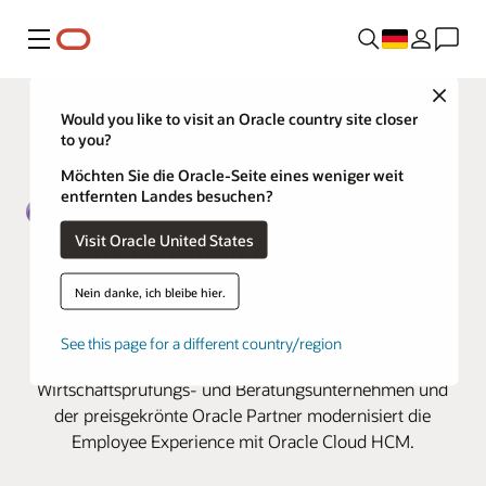
Menü
Close
Would you like to visit an Oracle country site closer
to you?
Möchten Sie die Oracle-Seite eines weniger weit
entfernten Landes besuchen?
Visit Oracle United States
Grant Thornton gestaltet seine
HR-Landschaft mit Oracle Cloud
Nein danke, ich bleibe hier.
HCM neu
See this page for a different country/region
Das sechstgrößte US-amerikanische
Wirtschaftsprüfungs- und Beratungsunternehmen und
der preisgekrönte Oracle Partner modernisiert die
Employee Experience mit Oracle Cloud HCM.