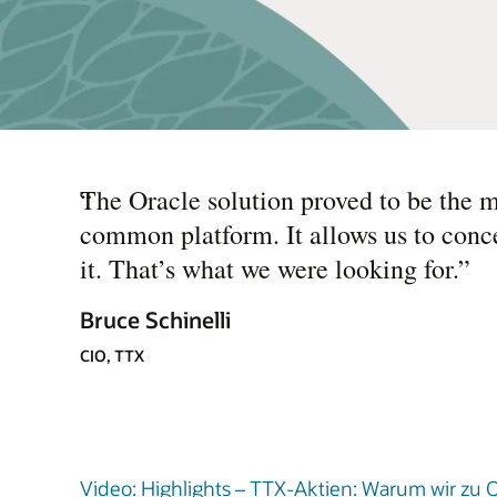
“
The Oracle solution proved to be the m
common platform. It allows us to conce
it. That’s what we were looking for.
”
Bruce Schinelli
CIO, TTX
Video: Highlights – TTX-Aktien: Warum wir zu O