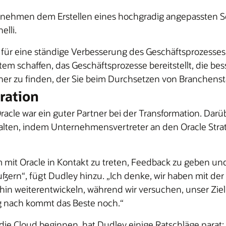
nternehmen dem Erstellen eines hochgradig angepassten 
elli.
r eine ständige Verbesserung des Geschäftsprozesses s
tem schaffen, das Geschäftsprozesse bereitstellt, die bes
rtner zu finden, der Sie beim Durchsetzen von Branchenst
ration
Oracle war ein guter Partner bei der Transformation. Darü
talten, indem Unternehmensvertreter an den Oracle Stra
m mit Oracle in Kontakt zu treten, Feedback zu geben un
ern“, fügt Dudley hinzu. „Ich denke, wir haben mit der
hin weiterentwickeln, während wir versuchen, unser Ziel
g nach kommt das Beste noch.“
n die Cloud beginnen, hat Dudley einige Ratschläge parat: