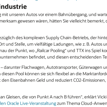
industrie
g mit unseren Autos vor einem Bahnübergang, und wartete
rksam gewesen wären, hätten Sie vielleicht bemerkt, d
züglich des komplexen Supply Chain-Betriebs, der hin
rt und Stelle, um vielfältige Ladungen, wie z. B. Autos 
nau der Punkt, wo „Railcar Pooling“ und TTX ins Spiel 
nternehmen befindet, und diesen entscheidenden Teil de
n – darunter Flachwagen, Autotransporter, Güterwagen u
 diesen Pool können sie sich flexibel an die Marktanf
art den Eisenbahnen Geld und reduziert CO2-Emissionen
 Gleisen, die von Punkt A nach B führen“, erklärt Vicki
llen Oracle Live-Veranstaltung
zum Thema Cloud-Anwendu