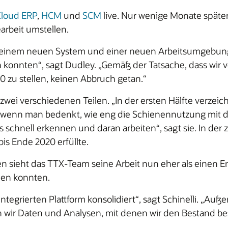
Cloud ERP
,
HCM
und
SCM
live. Nur wenige Monate späte
rbeit umstellen.
it einem neuen System und einer neuen Arbeitsumgebung 
konnten“, sagt Dudley. „Gemäß der Tatsache, dass wir v
 zu stellen, keinen Abbruch getan.“
zwei verschiedenen Teilen. „In der ersten Hälfte verze
nn man bedenkt, wie eng die Schienennutzung mit der W
schnell erkennen und daran arbeiten“, sagt sie. In der 
s Ende 2020 erfüllte.
 sieht das TTX-Team seine Arbeit nun eher als einen En
en konnten.
ntegrierten Plattform konsolidiert“, sagt Schinelli. „Au
en wir Daten und Analysen, mit denen wir den Bestand b