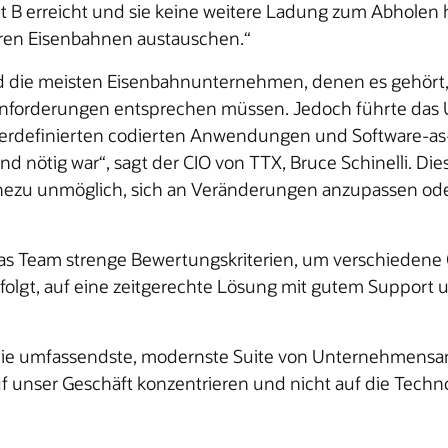
 B erreicht und sie keine weitere Ladung zum Abholen h
deren Eisenbahnen austauschen.“
ind die meisten Eisenbahnunternehmen, denen es gehört
nforderungen entsprechen müssen. Jedoch führte das 
erdefinierten codierten Anwendungen und Software-as-a
d nötig war“, sagt der CIO von TTX, Bruce Schinelli. Di
hezu unmöglich, sich an Veränderungen anzupassen oder
te das Team strenge Bewertungskriterien, um verschiede
olgt, auf eine zeitgerechte Lösung mit gutem Support um
als die umfassendste, modernste Suite von Unternehme
auf unser Geschäft konzentrieren und nicht auf die Techno