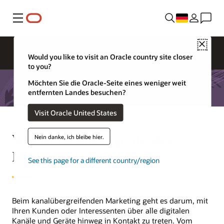
Menü
Close
Would you like to visit an Oracle country site closer
to you?
Möchten Sie die Oracle-Seite eines weniger weit
entfernten Landes besuchen?
Visit Oracle United States
Was ist kanalübergreifendes
Nein danke, ich bleibe hier.
Marketing?
See this page for a different country/region
Beim kanalübergreifenden Marketing geht es darum, mit
Ihren Kunden oder Interessenten über alle digitalen
Kanäle und Geräte hinweg in Kontakt zu treten. Vom