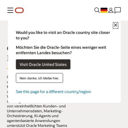
Menü
Close
Would you like to visit an Oracle country site closer
to you?
Oracle Fusion Cloud
Möchten Sie die Oracle-Seite eines weniger weit
entfernten Landes besuchen?
Marketing
Visit Oracle United States
Oracle Fusion Cloud Marketing
Nein danke, ich bleibe hier.
unterstützt Unternehmen dabei, von der
Kampagnenausführung zur
See this page for a different country/region
agentenbasierten
Wachstumsorchestrierung
überzugehen. Durch die Kombination
von vereinheitlichten Kunden- und
Unternehmensdaten, Marketing-
Orchestrierung, KI-Agents und
agentenbasierte Anwendungen
unterstützt Oracle Marketing Teams