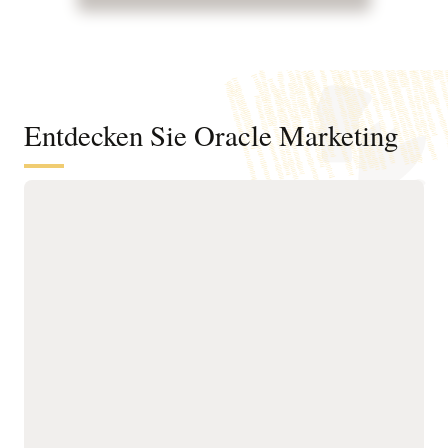
Entdecken Sie Oracle Marketing
Eine Kundendaten- und Intelligence-
Grundlage, um Zielgruppen zu
verstehen und agentenbasiertes
Marketing zu fördern
Vereinheitlichen Sie
Verlängerungsrisiken,
Kunden-, Account-,
nächstbeste Aktionen und
Käufergruppen-,
Wachstumschancen zu
Verhaltens-, Produkt- und
ermitteln.
Transaktionsdaten in
Erstellen Sie präzise
verwalteten Profilen.
Zielgruppen mithilfe
Lösen Sie Identitäten
einheitlicher Profile,
systemübergreifend auf,
intelligenter Attribute,
um präzise Kunden- und
Verhaltenssignale und
Account-Ansichten für
benutzerfreundlicher