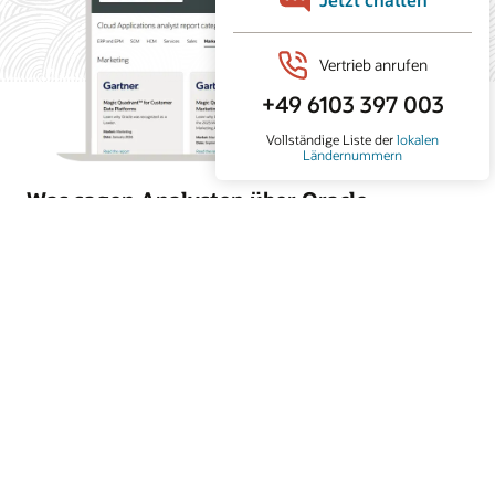
Was sagen Analysten über Oracle
Marketing?
Oracle Marketing unterstützt Unternehmen dabei,
Kundendaten zu vereinheitlichen, personalisierte
Kampagnen zu orchestrieren und Marketing- und
Vertriebsaktionen mit integrierter KI, agentenbasierte
Anwendungen und kontrollierter Customer Intelligence zu
koordinieren. Erfahren Sie, warum Branchenanalysten
Oracle für seine führende Rolle in den Bereichen
Kundendatenplattformen, B2B-Marketingautomatisierung
und Enterprise-Marketingausführung anerkennen.
Analystenberichte abrufen