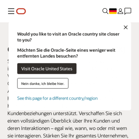
Menü
Close
Fusion Applications
Would you like to visit an Oracle country site closer
to you?
Oracle Customer Experience (CX)
Möchten Sie die Oracle-Seite eines weniger weit
entfernten Landes besuchen?
Sorgen Sie dafür, dass jede Kundeninteraktion zählt,
indem Sie alle Ihre Geschäftsdaten aus Marketing,
Visit Oracle United States
Vertrieb und Service miteinander verbinden. Oracle
Customer Experience (CX) bietet eine vernetzte
Nein danke, ich bleibe hier.
Anwendungssuite, die über herkömmliches CRM
hinausgeht und Sie bei der Erstellung, Verwaltung,
See this page for a different country/region
Kundenbetreuung und Pflege dauerhafter
Kundenbeziehungen unterstützt. Verschaffen Sie sich
einen vollständigen Überblick über Ihre Kunden und
deren Interaktionen – egal wie, wann, wo oder mit wem
sie interagieren. Stärken Sie Ihr gesamtes Unternehmen,