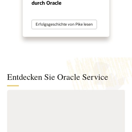
durch Oracle
Erfolgsgeschichte von Pike lesen
Entdecken Sie Oracle Service
Automatisieren Sie die Lösung von
Serviceanfragen über digitale Kanäle,
Serviceteams und interne Helpdesks
hinweg
Bieten Sie einen
Steigern Sie die Effizienz
vernetzten, KI-orientierten
von Servicemitarbeitern