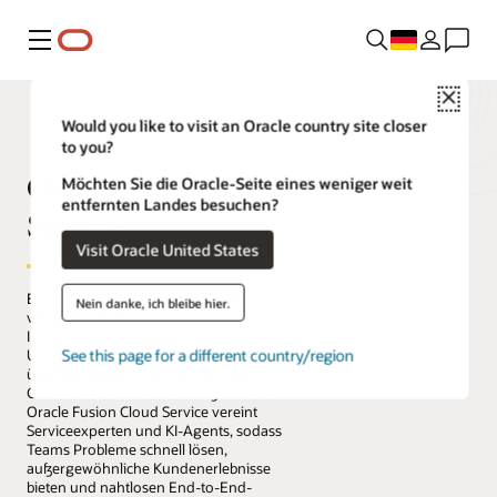
Menü
Close
Would you like to visit an Oracle country site closer
to you?
Oracle Fusion Cloud
Möchten Sie die Oracle-Seite eines weniger weit
entfernten Landes besuchen?
Service
Visit Oracle United States
Ein herausragender Service ist das
Nein danke, ich bleibe hier.
verbindende Element bei jeder
Interaktion zwischen einem
See this page for a different country/region
Unternehmen und seinen Kunden, sei es
über den digitalen Self-Service, das
Contact Center oder den Außendienst.
Oracle Fusion Cloud Service vereint
Serviceexperten und KI-Agents, sodass
Teams Probleme schnell lösen,
außergewöhnliche Kundenerlebnisse
bieten und nahtlosen End-to-End-