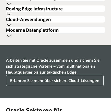
Roving Edge Infrastructure
Cloud-Anwendungen
Moderne Datenplattform
Erfahren Sie mehr über Oracle Compute
Datenblatt: Oracle Compute Cloud@Customer (PDF)
3 Wege, wie Oracle autonome Edge-Systeme unterstützt
Arbeiten Sie mit Oracle zusammen und sichern Sie
(PDF)
sich strategische Vorteile – vom multinationalen
Weitere Informationen zu OCI Roving Edge Infrastructure
Hauptquartier bis zur taktischen Edge.
Erfahren Sie mehr über sichere Cloud-Lösungen
Roving Edge Station
Enthält zwei 42 Roving Edge Ultra Racks mit
integrierter Kühlung
Dimensioniert, um transportierbar mit Flugzeug,
Vergrößern
Schiff oder LKW zu sein
Oracle Sektoren für