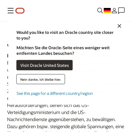
Menü
Close
Verteidigung
Would you like to visit an Oracle country site closer
to you?
Verteidigung und Geheimdienst
Möchten Sie die Oracle-Seite eines weniger weit
entfernten Landes besuchen?
Führen Sie jede Mission mit Oracle zum Erfolg
Erzielen Sie mit der verteilten Cloud, der eingebetteten KI
Visit Oracle United States
und den speziell entwickelten Anwendungen von Oracle
einen Entscheidungsvorteil, reduzieren Sie technische
Nein danke, ich bleibe hier.
Schulden und schützen Sie Daten vor Gegnern in einer
Zero-Trust-Umgebung. Oracle bietet Lösungen mit
See this page for a different country/region
einem führenden Preis-Leistungsverhältnis, um die
Herausforderungen, denen sich das US-
Verteidigungsministerium und die US-
Nachrichtendienste gegenüberstehen, zu bewältigen.
Dazu gehören bspw. steigende globale Spannungen, eine