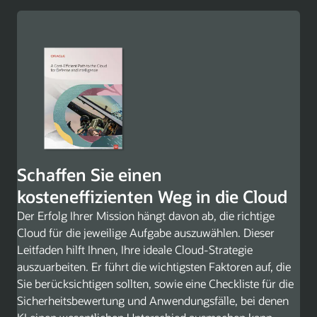
reagieren, sowie automatische Updates, um auf dem
Laufenden zu bleiben und sich einen Wettbewerbsvorteil
zu sichern.
Mehr zu Oracle Enterprise Resource Planning erfahren
Oracle U.S. Federal Financials
Um die Erwartungen des Bundes hinsichtlich
Transparenz und Rechenschaftspflicht zu erfüllen,
benötigen Behörden modernste Finanz- und
Haushaltssysteme. Durch den Einsatz von KI und
Automatisierung können Agenturen ihre Mitarbeiter auf
Schaffen Sie einen
wertschöpfende Aufgaben konzentrieren, die die Mission
kosteneffizienten Weg in die Cloud
voranbringen. Bundesbehörden können ihre
Der Erfolg Ihrer Mission hängt davon ab, die richtige
Modernisierungsziele mit den evolutionären Best
Cloud für die jeweilige Aufgabe auszuwählen. Dieser
Practices und der neuesten Technologie von Federal
Leitfaden hilft Ihnen, Ihre ideale Cloud-Strategie
Financials erreichen.
auszuarbeiten. Er führt die wichtigsten Faktoren auf, die
5 Wege zu finanzieller Exzellenz in Bundesbehörden
Sie berücksichtigen sollten, sowie eine Checkliste für die
(PDF)
Sicherheitsbewertung und Anwendungsfälle, bei denen