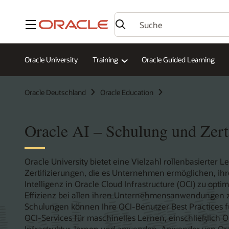
Menü
Oracle University
Training
Oracle Guided Learning
Oracle Deutschland
Oracle Education
Oracle AI – Schulung und Zert
Oracle University bietet eine Vielzahl rollenbasierter L
Zertifizierungen, die es Unternehmen ermöglichen, ih
Intelligenz in Oracle Cloud Infrastructure (OCI) zu opt
Effizienz bei allen ihren Unternehmensanwendungen zu 
Schulungen können Ihre OCI-Benutzer Best Practices fü
OCI-Services für maschinelles Lernen, einschließlich O
Infrastruktur, lernen und anwenden. Anwender von Ora