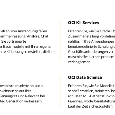
OCI KI-Services
e Vielzahl von Anwendungsfällen
Erfahren Sie, wie Sie Oracle Cl
Zusammenfassung, Analyse, Chat
Zusammenstellung vordefinier
ie vortrainierte
nahtlos in Ihre Anwendungen u
r Basismodelle mit Ihren eigenen
benutzerdefinierte Schulung di
te KI-Lösungen erstellen, die Ihre
Geschäftsanforderungen verbe
maschinelles Lernen problem
verlangsamen.
OCI Data Science
owohl strukturierte als auch
Erfahren Sie, wie Sie Modell
hkeitssuche auf Ihre
schnell erstellen, trainieren,
enauigkeit und Relevanz bei
robusten ML-Betriebsfunktione
ed Generation verbessern.
Pipelines, Modellbereitstell
Lauf der Zeit sicherzustellen.