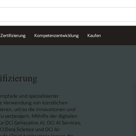
Zertifizierung
Kompetenzentwicklung
Kaufen
ifizierung
ernpfade und spezialisierter
re Verwendung von künstlichen
imieren, um so die Innovationen und
verbessern. Mithilfe der digitalen
r OCI Generative AI, OCI AI Services,
CI Data Science und OCI AI-
cle Cloud Applications lernen die