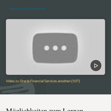
Vorschau auf Oracle MyLearn
Video zu Oracle Financial Services ansehen (1:07)
Möglichkeiten zum Lernen