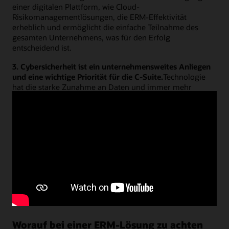
einer digitalen Plattform, wie Cloud-
Risikomanagementlösungen, die ERM-Effektivität
erheblich und ermöglicht die einfache Teilnahme des
gesamten Unternehmens, was für den Erfolg
entscheidend ist.
3. Cybersicherheit ist ein unternehmensweites Anliegen
und eine wichtige Priorität für die C-Suite.
Technologie
hat die starke Zunahme an Daten und immer mehr
Mitarbeiter in Fernarbeit ermöglicht, was zu einer
Zunahme des Schweregrades und der Häufigkeit von
Cyberbedrohungen geführt hat. Unternehmen sind auch
bei der Sicherung ihrer digitalen Abwehrmaßnahmen mit
strengeren Erwartungen der Finanzregulatoren
konfrontiert. Für die meisten Unternehmen sollte eine
proaktive Risikomanagementstrategie, die den
Benutzerzugriff und die Aktivität kontinuierlich
überwacht, der nächste Schritt auf dem Weg zur
Cybersicherheit sein.
Worauf bei einer ERM-Lösung zu achten