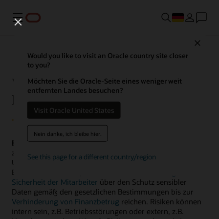
Menü
Close
Would you like to visit an Oracle country site closer
to you?
Was ist Enterprise Risk
Möchten Sie die Oracle-Seite eines weniger weit
entfernten Landes besuchen?
Management (ERM)?
Visit Oracle United States
Nein danke, ich bleibe hier.
Enterprise Risk Management (ERM)
ist ein Framework
zum Management von Unternehmensrisiken.
See this page for a different country/region
Unternehmensrisiko ist ein weit gefasster Begriff. Er kann
Bedenken umfassen, die von der
Gewährleistung der
Sicherheit der Mitarbeiter
über den Schutz sensibler
Daten gemäß den gesetzlichen Bestimmungen bis zur
Verhinderung von Finanzbetrug
reichen. Risiken können
intern sein, z.B. Betriebsstörungen oder extern, z.B.