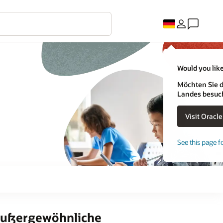
Would you like
Möchten Sie d
Landes besuc
See this page f
 außergewöhnliche