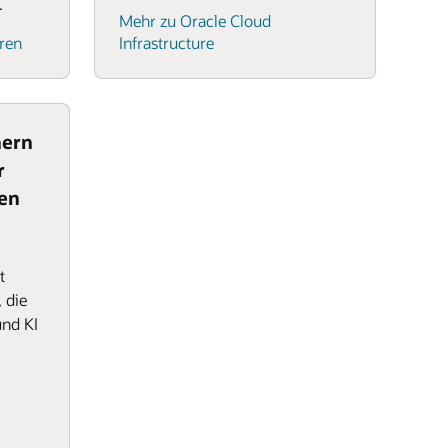
.
Mehr zu Oracle Cloud
ren
Infrastructure
hern
r
uen
t
 die
und KI