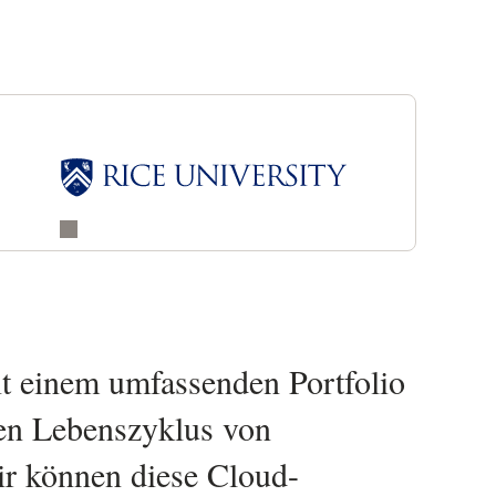
teigen. [Aber] unsere
managementteams haben
 für OCI entschieden.
“