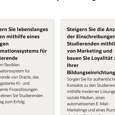
ern Sie lebenslanges
Steigern Sie die Anz
en mithilfe eines
der Einschreibunge
igen
Studierenden mithil
rmationssystems für
von Marketing und
ierende
bauen Sie Loyalität 
m flexiblen
Ihrer
ationssystem für
Bildungseinrichtung
rende von Oracle, das
Sorgen Sie für authentisch
ngsstarke KI- und
Kontakte zu den Studieren
igente Finanzlösungen
mithilfe moderner Lösunge
, ebnen Sie Studierenden
soziale Medien, eines
eg zum Erfolg.
automatisierten E-Mail-
Marketings und eines Ru