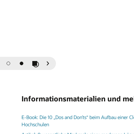
Diashow starten/anhalten
Vorherige
Nächste
Folie
Folie
Informationsmaterialien und me
E-Book: Die 10 „Dos and Don’ts“ beim Aufbau einer Cl
Hochschulen