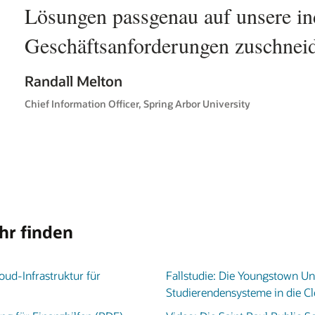
Darren Owsley
CTO, Gonzaga University
hr finden
oud-Infrastruktur für
Fallstudie: Die Youngstown Uni
Studierendensysteme in die C