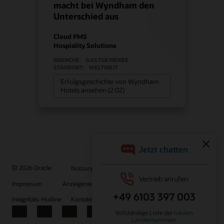
macht bei Wyndham den
Unterschied aus
Cloud PMS
Hospiality Solutions
BRANCHE:
GASTGEWERBE
STANDORT:
WELTWEIT
Erfolgsgeschichte von Wyndham
Hotels ansehen (2:02)
© 2026 Oracle
Nutzungsbedingungen und Datenschutz
Impressum
Anzeigenauswahl
Karriere
E-Mails abonnieren
Integritäts-Hotline
Kontaktieren Sie uns
Facebook
X
LinkedIn
YouTube