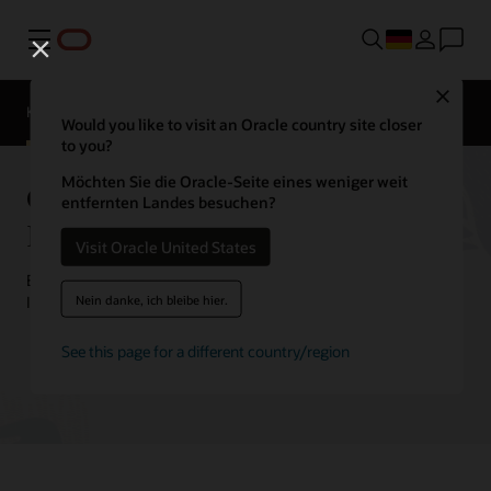
Menü
Kontaktieren
Close
Sie einen
Kundenerfahrungen
Hospitality-
Would you like to visit an Oracle country site closer
Experten
to you?
Möchten Sie die Oracle-Seite eines weniger weit
Oracle Hospitality
entfernten Landes besuchen?
Kundenberichte
Visit Oracle United States
Erfahren Sie, wie Kunden mit Oracle Hospitality-Lösungen
Nein danke, ich bleibe hier.
Innovationen vorantreiben und das beste Gasterlebnis bieten.
See this page for a different country/region
Hier können Sie einen Hospitality Experten treffen