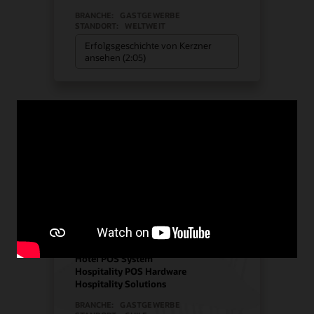
BRANCHE:
GASTGEWERBE
STANDORT:
WELTWEIT
Erfolgsgeschichte von Kerzner
ansehen (2:05)
Manquehue Hotels
entschied sich für Oracle
Solutions, um strategisches
Wachstum zu ermöglichen
Hotel POS System
Hospitality POS Hardware
Hospitality Solutions
BRANCHE:
GASTGEWERBE