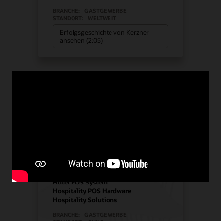
BRANCHE:
GASTGEWERBE
STANDORT:
WELTWEIT
Erfolgsgeschichte von Kerzner
ansehen (2:05)
Manquehue Hotels
entschied sich für Oracle
Solutions, um strategisches
Wachstum zu ermöglichen
Hotel POS System
Hospitality POS Hardware
Hospitality Solutions
BRANCHE:
GASTGEWERBE