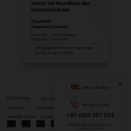
macht bei Wyndham den
Unterschied aus
Cloud PMS
Hospiality Solutions
BRANCHE:
GASTGEWERBE
STANDORT:
WELTWEIT
Erfolgsgeschichte von Wyndham
Hotels ansehen (2:02)
© 2026 Oracle
Nutzungsbedingungen und Datenschutz
Impressum
Anzeigenauswahl
Karriere
E-Mails abonnieren
Integritäts-Hotline
Kontaktieren Sie uns
Facebook
X
LinkedIn
YouTube