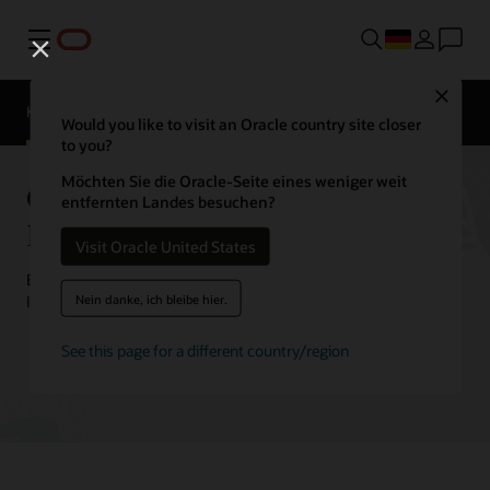
Menü
Kontaktieren
Close
Sie einen
Kundenerfahrungen
Hospitality-
Would you like to visit an Oracle country site closer
Experten
to you?
Möchten Sie die Oracle-Seite eines weniger weit
Oracle Hospitality
entfernten Landes besuchen?
Kundenberichte
Visit Oracle United States
Erfahren Sie, wie Kunden mit Oracle Hospitality-Lösungen
Nein danke, ich bleibe hier.
Innovationen vorantreiben und das beste Gasterlebnis bieten.
See this page for a different country/region
Hier können Sie einen Hospitality Experten treffen