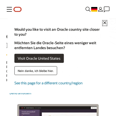
Menü
Close
Would you like to visit an Oracle country site closer
Oracle CrowdTwist Loyalty and
to you?
Engagement
Möchten Sie die Oracle-Seite eines weniger weit
entfernten Landes besuchen?
Visit Oracle United States
Binden Sie Ihre größten und wertvollsten Kunden mit Treue- und
Prämienprogrammen, die speziell auf diese zugeschnitten sind.
Nein danke, ich bleibe hier.
Oracle CrowdTwist Loyalty and Engagement steigert die
Rentabilität, vertieft die Kundenbeziehungen und verbessert die
Kundenbindung.
See this page for a different country/region
Demo anfordern