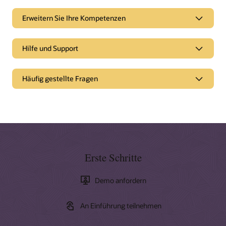
Erweitern Sie Ihre Kompetenzen
Hilfe und Support
Support
Häufig gestellte Fragen
Oracle Support
Topliners-Kunden-Community
Partnerschaften
Oracle Consulting
Cloud Marketplace
Erste Schritte
Partner suchen
Dokumentation und Tutorials
Partner werden
Demo anfordern
Entdecken Sie im Oracle Help Center Dokumentationen,
Videos und Tutorials, die Ihnen helfen, Oracle CrowdTwist
Erweitern Sie Ihre Kompetenzen
An Einführung teilnehmen
Loyalty and Engagement besser zu verstehen.
Ressourcen für den Einstieg
Oracle University bietet eine Vielzahl an Lernlösungen, mit