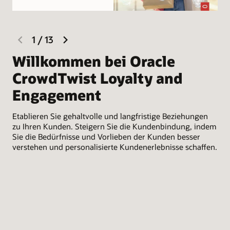
erarbeiten mit Ihnen Kundenerkenntnisse,
Engagementstrategien, Finanzmodelle und KPIs – und
entwickeln ein branchenführendes Kundentreueprogramm.
Individuelle Unterstützung
previous
next
1
/
13
slide
slide
Wir bieten strategische und analytische Beratung für alle
Phasen des Programms – basierend auf Ihren Geschäfts-
Willkommen bei Oracle
D
und Wachstumszielen. Dazu gehören unter anderem die
CrowdTwist Loyalty and
d
Analyse des Wettbewerbsumfelds, die Entwicklung eines
erstklassigen Programms und Launch-Plans sowie die
Engagement
Beratung zur Weiterentwicklung und Skalierung des
Mit
Programms.
jed
Etablieren Sie gehaltvolle und langfristige Beziehungen
Mit einem Experten sprechen
erf
zu Ihren Kunden. Steigern Sie die Kundenbindung, indem
kön
Sie die Bedürfnisse und Vorlieben der Kunden besser
Art
verstehen und personalisierte Kundenerlebnisse schaffen.
und
Fah
mit
per
für