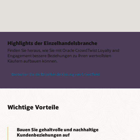
Highlights der Einzelhandelsbranche
Finden Sie heraus, wie Sie mit Oracle CrowdTwist Loyalty and
Engagement bessere Beziehungen zu Ihren wertvollsten
Käufern aufbauen können.
Entdecken Sie die Einzelhandelslösung von CrowdTwist
Wichtige Vorteile
Bauen Sie gehaltvolle und nachhaltige
Kundenbeziehungen auf