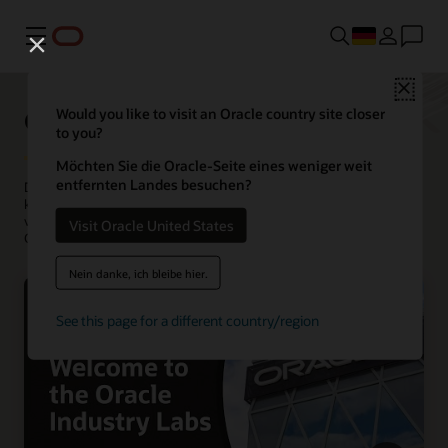
Menü
Close
Oracle Industry Lab
Would you like to visit an Oracle country site closer
to you?
Möchten Sie die Oracle-Seite eines weniger weit
entfernten Landes besuchen?
Das Oracle Industry Lab entwickelt Lösungen zur Bewältigung
komplexer Herausforderungen in verschiedenen Branchen. Wir
veranstalten an Standorten auf der ganzen Welt Besuche und Co-
Visit Oracle United States
Creation-Workshops mit Kunden und Partnern.
Nein danke, ich bleibe hier.
See this page for a different country/region