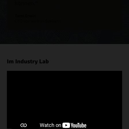
können.“
Tami Erwin
CEO von Verizon Business
Im Industry Lab
Kommunikation
Schöpfen Sie das volle Potenzial von 5G aus, um
Telekommunikationsnetze weiterzuentwickeln,
neue Unternehmensanwendungen bereitzustellen
und neue IoT-Geschäftsmodelle zu entwickeln.
Oracle Communications kennenlernen