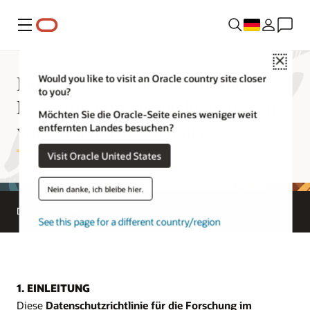
Menü
Close
Datenschutzrichtlinie für die
Would you like to visit an Oracle country site closer
to you?
Forschung im Gesundheitswesen
Möchten Sie die Oracle-Seite eines weniger weit
von Oracle Life Sciences
entfernten Landes besuchen?
Visit Oracle United States
Nein danke, ich bleibe hier.
Datenschutz
Terms of Use
Copyright
See this page for a different country/region
1. EINLEITUNG
Diese
Datenschutzrichtlinie für die Forschung im