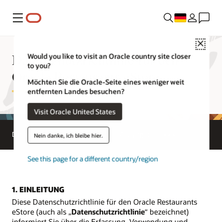
Menü
Close
Datenschutzrichtlinie für den
Would you like to visit an Oracle country site closer
to you?
Oracle Restaurants eStore
Möchten Sie die Oracle-Seite eines weniger weit
entfernten Landes besuchen?
Visit Oracle United States
Datenschutz
Terms of Use
Copyright
Nein danke, ich bleibe hier.
See this page for a different country/region
1. EINLEITUNG
Diese Datenschutzrichtlinie für den Oracle Restaurants
eStore (auch als „
Datenschutzrichtlinie
“ bezeichnet)
informiert Sie über die Erfassung, Verwendung und