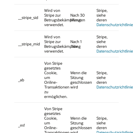
Wird von
Stripe,
Stripe zur
Nach 30
siehe
__stripe_sid
Betrugsbekämpfung
Minuten
deren
verwendet.
Datenschutzrichtlinie
Wird von
Stripe,
Stripe zur
Nach 1
siehe
__stripe_mid
Betrugsbekämpfung
Jahr
deren
verwendet.
Datenschutzrichtlinie
Von Stripe
gesetztes
Cookie,
Wenn die
Stripe,
um
Sitzung
siehe
_ab
Online-
geschlossen
deren
Transaktionen
wird
Datenschutzrichtlinie
zu
ermöglichen.
Von Stripe
gesetztes
Cookie,
Wenn die
Stripe,
um
Sitzung
siehe
_mf
Online-
geschlossen
deren
Transaktionen
wird
Datenschutzrichtlinie