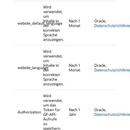
Wird
verwendet,
um
Inhalte in
Nach 1
Oracle,
website_default_language
der
Monat
Datenschutzrichtlinie
korrekten
Sprache
anzuzeigen.
Wird
verwendet,
um
Inhalte in
Nach 1
Oracle,
website_language
der
Monat
Datenschutzrichtlinie
korrekten
Sprache
anzuzeigen.
Wird
verwendet,
um das
Token für
Nach 1
Oracle,
Authorization
GF-API-
Jahr
Datenschutzrichtlinie
Aufrufe
zu
speichern.