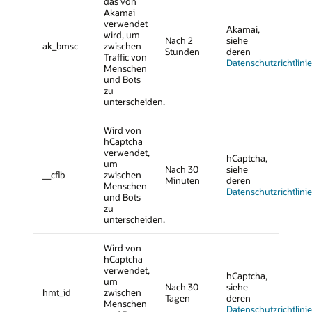
das von
Akamai
verwendet
Akamai,
wird, um
Nach 2
siehe
ak_bmsc
zwischen
Stunden
deren
Traffic von
Datenschutzrichtlinie
Menschen
und Bots
zu
unterscheiden.
Wird von
hCaptcha
verwendet,
hCaptcha,
um
Nach 30
siehe
__cflb
zwischen
Minuten
deren
Menschen
Datenschutzrichtlinie
und Bots
zu
unterscheiden.
Wird von
hCaptcha
verwendet,
hCaptcha,
um
Nach 30
siehe
hmt_id
zwischen
Tagen
deren
Menschen
Datenschutzrichtlinie