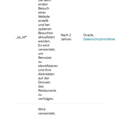
ersten
Besuch
einer
Website
erstellt
und bei
späteren
Besuchen
Nach 2
Oracle,
_sp_id*
aktualisiert
Jahren
Datenschutzrichtlinie
werden.
Es wird
verwendet,
um
Benutzer
zu
identifizieren
und ihre
Aktivitäten
auf der
Domain
des
Restaurants
zu
verfolgen.
Wird
verwendet,