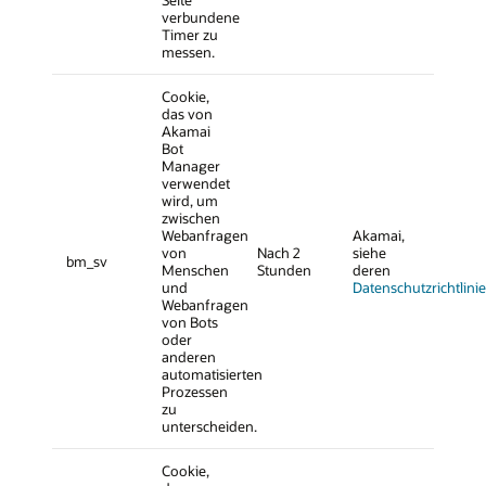
verbundene
Timer zu
messen.
Cookie,
das von
Akamai
Bot
Manager
verwendet
wird, um
zwischen
Webanfragen
Akamai,
von
Nach 2
siehe
bm_sv
Menschen
Stunden
deren
und
Datenschutzrichtlinie
Webanfragen
von Bots
oder
anderen
automatisierten
Prozessen
zu
unterscheiden.
Cookie,