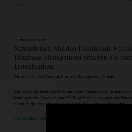
Flott
Arbei
Compar
SQL-Vor
16. NOVEMBER 2022
Anzeigen, 
Packen Sie
Nach Gr
Wichtig
Schnellstart: Mit den Dashboard-Funk
Bestand od
mehrere D
Erstellen
Verwenden 
Database Management erhalten Sie mehr
Datenbankb
verwendet
zu überwac
durchschni
und Stora
automatisi
Übersicht.
Datenbank
Datenbanken
Überwachu
Compartme
Massen-
Durchsa
Automat
Murtaza Husain, Director, Product Management, Oracle
einzigen B
Verwenden 
Überwachen
Erstellen 
und Ausfü
Cloud-Kon
einer Grup
Mit der neuen Dashboard-Funktion im Oracle Cloud Infrastructur
Ursache
benutzerde
Management-Service haben Sie Zugriff auf leistungsstarke Daten
Erkennen u
denen Echtzeitdaten erfasst und in Widgets angezeigt werden.
Leistungsp
Entwick
leistungs
Entwickler
Vollständigen Beitrag lesen
verschiede
Datenba
Wenden Sie