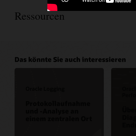
Ressourcen
Das könnte Sie auch interessieren
Oracle Logging
Oracl
Perf
Protokollaufnahme
Übe
und -Analyse an
Dia
einem zentralen Ort
End