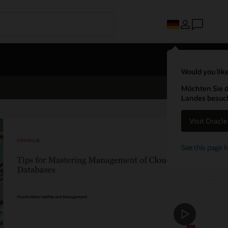
Would you like
Möchten Sie d
Landes besuc
Visit Oracl
See this page f