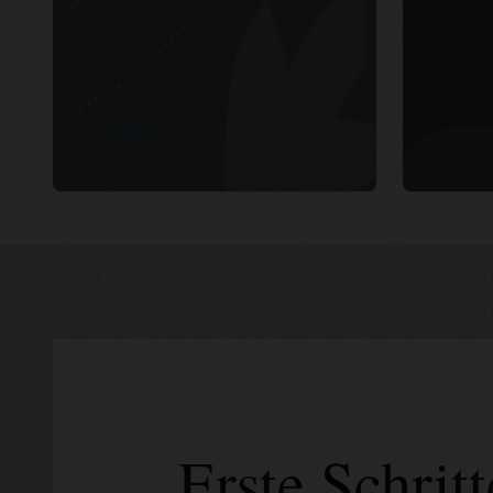
A
Logging
Erste Schri