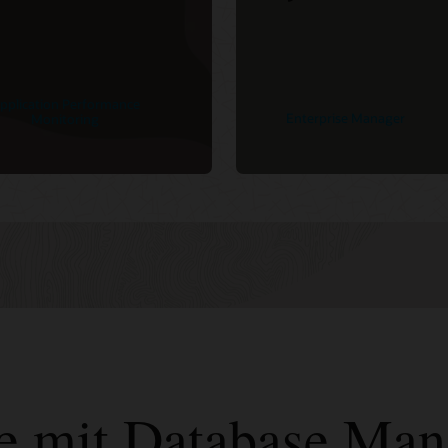
pplication Performance
Enterprise Manager
Monitoring
tte mit Database Ma