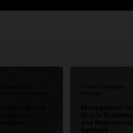
Erste Schri
Über Datab
Versionshin
e Application
Oracle Enterprise
ormance Monitoring
Manager
rwachung und
Management fü
gnose von
Oracle Databas
nutzern
und Engineered
Systems