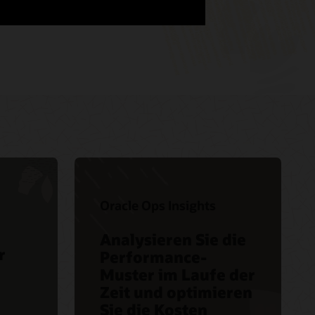
tte mit Database Management
ase Management
weise
Oracle Ops Insights
Analysieren Sie die
r
Performance-
e
Muster im Laufe der
Zeit und optimieren
Sie die Kosten