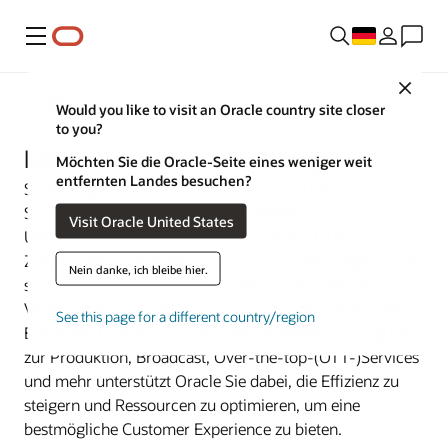
Menü
Close
Branchen
Would you like to visit an Oracle country site closer
to you?
Medien und Unterhaltung
Möchten Sie die Oracle-Seite eines weniger weit
entfernten Landes besuchen?
Streaming-, Gaming-, On-Demand- und Second-
Screen-Erfahrungen werden für Medien- und
Visit Oracle United States
Unterhaltungsunternehmen zum Standard. Die
Zielgruppen konsumieren, was sie möchten – egal wo sie
Nein danke, ich bleibe hier.
sich befinden. Übertreffen Sie die Erwartungen der
Verbraucher, und treiben Sie Innovationen auf globaler
See this page for a different country/region
Ebene mit Oracle voran. Von der Inhaltsentwicklung bis
zur Produktion, Broadcast, Over-the-top-(OTT-)Services
und mehr unterstützt Oracle Sie dabei, die Effizienz zu
steigern und Ressourcen zu optimieren, um eine
bestmögliche Customer Experience zu bieten.