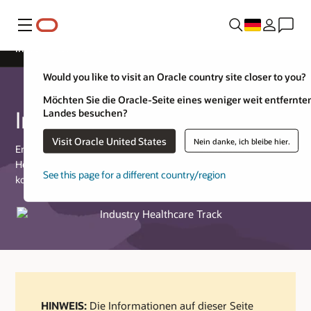
Menü
Industry Healthcare Track
Would you like to visit an Oracle country site closer to you?
Möchten Sie die Oracle-Seite eines weniger weit entfernte
Industry Healthcare Track
Landes besuchen?
Visit Oracle United States
Nein danke, ich bleibe hier.
Entwickelt für Partner, die mit Oracle Cloud- und Oracle
Health-Technologien entwickelte,
See this page for a different country/region
kommerziell erhältliche Produkte und Services anbieten.
HINWEIS:
Die Informationen auf dieser Seite