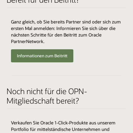
Ganz gleich, ob Sie bereits Partner sind oder sich zum
ersten Mal anmelden: Informieren Sie sich über die
QUALIFIKATIONSKRITERIEN
nächsten Schritte für den Beitritt zum Oracle
Aktives OPN-Mitglied (gleichzeitige Anmeldung für
PartnerNetwork.
OPN-Mitgliedschaft und Track möglich)
Track-Gebühren: 3.000 US-Dollar (zzgl. Steuern,
Informationen zum Beitritt
falls zutreffend)
ENABLER
QUALIFIKATIONSKRITERIEN
Noch nicht für die OPN-
Zugriff auf die Oracle Health Millennium Platform
Variiert je nach Expertise
über APIs *
Mitgliedschaft bereit?
Cloud-Umgebungen
Expertise-Katalog durchsuchen
Skillstransfer
Oracle Validated Integration *
Verkaufen Sie Oracle 1-Click-Produkte aus unserem
Technische Unterstützung
Portfolio für mittelständische Unternehmen und