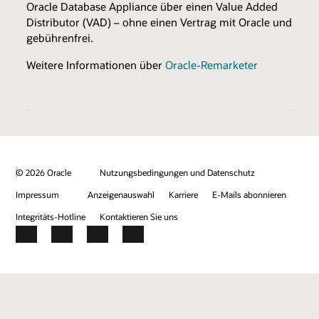
BENEFITS
Oracle Database Appliance über einen Value Added
Test- & Demodaten
Promotion von Kundenerfolgen
Distributor (VAD) – ohne einen Vertrag mit Oracle und
Monatliche technische Newsletter
gebührenfrei.
Industry Healthcare Track Expertise-Logo &
Best Practices für Sales & Marketing
Pressemitteilung
Weitere Informationen über
Oracle-Remarketer
Werbung im Oracle Healthcare Marketplace
* gegen zusätzliche Gebühren
Alle Programm-Enabler und -Benefits anzeigen
© 2026 Oracle
Nutzungsbedingungen und Datenschutz
Impressum
Anzeigenauswahl
Karriere
E-Mails abonnieren
Integritäts-Hotline
Kontaktieren Sie uns
Facebook
X
LinkedIn
YouTube