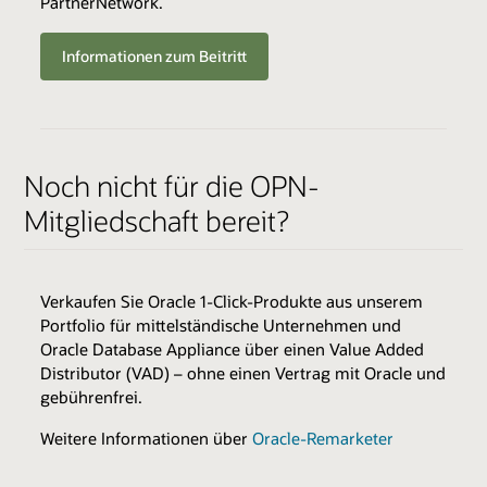
PartnerNetwork.
Aktives OPN-Mitglied *
Track-Gebühren: 3.000 US-Dollar (zzgl. Steuern,
Informationen zum Beitritt
falls zutreffend)
ENABLER
Noch nicht für die OPN-
Cloud-Umgebungen
Mitgliedschaft bereit?
Skillstransfer
QUALIFIKATIONSKRITERIEN
Variiert je nach Expertise
Best Practices
Ressourcen für Vertrieb & Marketing
Verkaufen Sie Oracle 1-Click-Produkte aus unserem
Expertise-Katalog durchsuchen
Portfolio für mittelständische Unternehmen und
Alle Programm-Enabler und -Benefits anzeigen
Oracle Database Appliance über einen Value Added
Distributor (VAD) – ohne einen Vertrag mit Oracle und
BENEFITS
gebührenfrei.
Berechtigung zum Weiterverkauf
Weitere Informationen über
Oracle-Remarketer
Gemeinsame Promotion von Kundenerfolgen
Gemeinsame Marketingaktivitäten