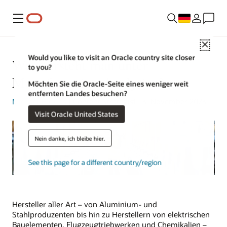
Menü
Close
Would you like to visit an Oracle country site closer
Was versteht man unter
to you?
Manufacturing Analytics?
Möchten Sie die Oracle-Seite eines weniger weit
entfernten Landes besuchen?
Michael Hickins
| Content Strategist | 3. November 2023
Visit Oracle United States
Nein danke, ich bleibe hier.
See this page for a different country/region
Hersteller aller Art – von Aluminium- und
Stahlproduzenten bis hin zu Herstellern von elektrischen
Bauelementen, Flugzeugtriebwerken und Chemikalien –