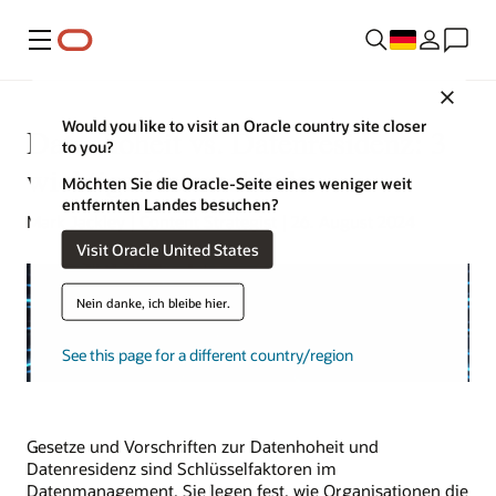
Menü
Close
Would you like to visit an Oracle country site closer
Datenhoheit vs. Datenresidenz: 3
to you?
wichtige Unterschiede
Möchten Sie die Oracle-Seite eines weniger weit
entfernten Landes besuchen?
Mark Jackley | Content Strategist | 26. August 2024
Visit Oracle United States
Nein danke, ich bleibe hier.
See this page for a different country/region
Gesetze und Vorschriften zur Datenhoheit und
Datenresidenz sind Schlüsselfaktoren im
Datenmanagement. Sie legen fest, wie Organisationen die