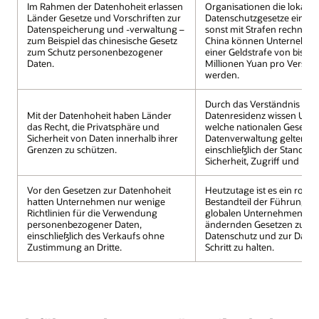
Im Rahmen der Datenhoheit erlassen
Organisationen die lokalen
Länder Gesetze und Vorschriften zur
Datenschutzgesetze einhalt
Datenspeicherung und -verwaltung –
sonst mit Strafen rechnen 
zum Beispiel das chinesische Gesetz
China können Unternehme
zum Schutz personenbezogener
einer Geldstrafe von bis zu
Daten.
Millionen Yuan pro Verstoß
werden.
Durch das Verständnis der
Mit der Datenhoheit haben Länder
Datenresidenz wissen Unt
das Recht, die Privatsphäre und
welche nationalen Gesetze 
Sicherheit von Daten innerhalb ihrer
Datenverwaltung gelten,
Grenzen zu schützen.
einschließlich der Standard
Sicherheit, Zugriff und Nut
Vor den Gesetzen zur Datenhoheit
Heutzutage ist es ein rout
hatten Unternehmen nur wenige
Bestandteil der Führung ei
Richtlinien für die Verwendung
globalen Unternehmens, mi
personenbezogener Daten,
ändernden Gesetzen zum
einschließlich des Verkaufs ohne
Datenschutz und zur Daten
Zustimmung an Dritte.
Schritt zu halten.