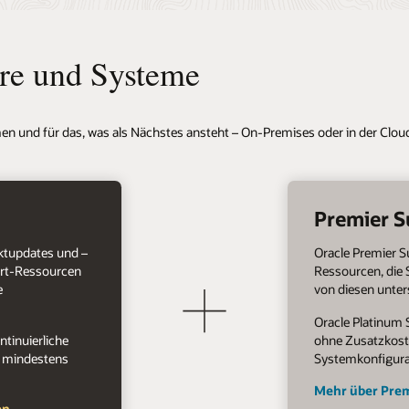
are und Systeme
n und für das, was als Nächstes ansteht – On-Premises oder in der Clou
Premier S
uktupdates und –
Oracle Premier S
ort-Ressourcen
Ressourcen, die 
e
von diesen unte
Oracle Platinum 
ntinuierliche
ohne Zusatzkosten
s mindestens
Systemkonfigura
Mehr über Prem
en