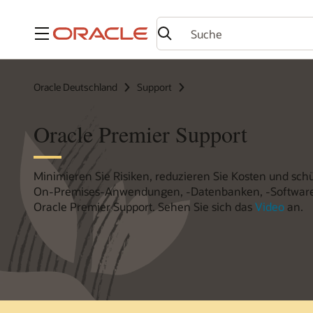
Menü
Oracle Deutschland
Support
Oracle Premier Support
Minimieren Sie Risiken, reduzieren Sie Kosten und schü
On-Premises-Anwendungen, -Datenbanken, -Software
Oracle Premier Support. Sehen Sie sich das
Video
an.