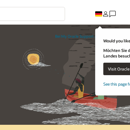
Bei My Oracle Support anmelden
Would you like
Möchten Sie d
Landes besuc
Visit Oracl
See this page f