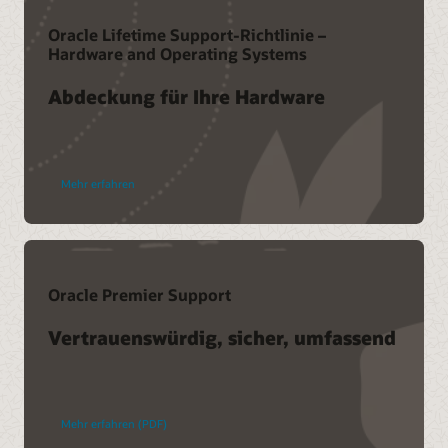
Oracle Lifetime Support-Richtlinie –
Hardware and Operating Systems
Abdeckung für Ihre Hardware
Mehr erfahren
Oracle Premier Support
Vertrauenswürdig, sicher, umfassend
Mehr erfahren (PDF)