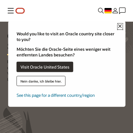
Menü
Close
Oracle Premier Support for
Would you like to visit an Oracle country site closer
to you?
Systems
Möchten Sie die Oracle-Seite eines weniger weit
entfernten Landes besuchen?
Premier Support for Systems bietet die entscheidenden Services
Visit Oracle United States
und Ressourcen für Ihre Unternehmensanforderungen, um die
Verfügbarkeit Ihrer Systeme und der von Ihnen unterstützten
Unternehmensanwendungen aufrechtzuerhalten.
Nein danke, ich bleibe hier.
See this page for a different country/region
Bei My Oracle Support anmelden