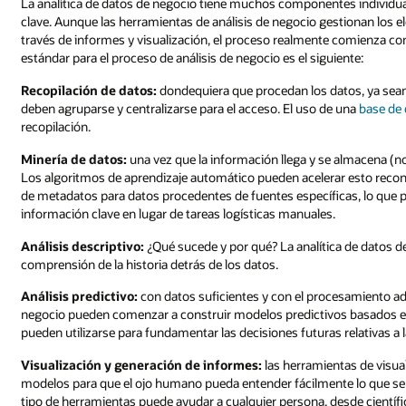
La analítica de datos de negocio tiene muchos componentes individ
clave. Aunque las herramientas de análisis de negocio gestionan los e
través de informes y visualización, el proceso realmente comienza con 
estándar para el proceso de análisis de negocio es el siguiente:
Recopilación de datos:
dondequiera que procedan los datos, ya sean d
deben agruparse y centralizarse para el acceso. El uso de una
base de 
recopilación.
Minería de datos:
una vez que la información llega y se almacena 
Los algoritmos de aprendizaje automático pueden acelerar esto recon
de metadatos para datos procedentes de fuentes específicas, lo que pe
información clave en lugar de tareas logísticas manuales.
Análisis descriptivo:
¿Qué sucede y por qué? La analítica de datos d
comprensión de la historia detrás de los datos.
Análisis predictivo:
con datos suficientes y con el procesamiento ade
negocio pueden comenzar a construir modelos predictivos basados en 
pueden utilizarse para fundamentar las decisiones futuras relativas a
Visualización y generación de informes:
las herramientas de visua
modelos para que el ojo humano pueda entender fácilmente lo que se pr
tipo de herramientas puede ayudar a cualquier persona, desde científ