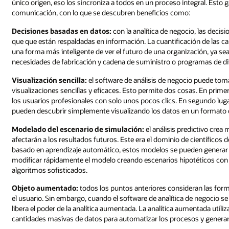
único origen, eso los sincroniza a todos en un proceso integral. Esto 
comunicación, con lo que se descubren beneficios como:
Decisiones basadas en datos:
con la analítica de negocio, las decisi
que que están respaldadas en información. La cuantificación de las ca
una forma más inteligente de ver el futuro de una organización, ya
necesidades de fabricación y cadena de suministro o programas de di
Visualización sencilla:
el software de análisis de negocio puede tom
visualizaciones sencillas y eficaces. Esto permite dos cosas. En prim
los usuarios profesionales con solo unos pocos clics. En segundo lugar
pueden descubrir simplemente visualizando los datos en un formato d
Modelado del escenario de simulación:
el análisis predictivo cre
afectarán a los resultados futuros. Este era el dominio de científicos 
basado en aprendizaje automático, estos modelos se pueden generar e
modificar rápidamente el modelo creando escenarios hipotéticos con v
algoritmos sofisticados.
Objeto aumentado:
todos los puntos anteriores consideran las forma
el usuario. Sin embargo, cuando el software de analítica de negocio se b
libera el poder de la analítica aumentada. La analítica aumentada util
cantidades masivas de datos para automatizar los procesos y genera