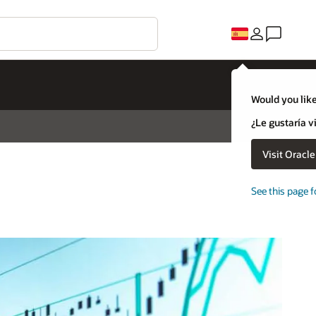
Would you like
¿Le gustaría v
Visit Oracl
See this page f