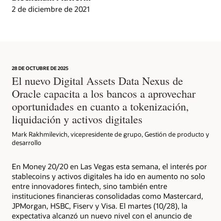
Artículo: CargoSmart, COSCO, SIPG y Tesla lanzan un proyecto piloto de
2 de diciembre de 2021
blockchain
Video: HealthSync utiliza Oracle Blockchain para impulsar la asistencia
médica (1:06)
28 DE OCTUBRE DE 2025
El nuevo Digital Assets Data Nexus de
Oracle capacita a los bancos a aprovechar
oportunidades en cuanto a tokenización,
liquidación y activos digitales
Mark Rakhmilevich, vicepresidente de grupo, Gestión de producto y
desarrollo
En Money 20/20 en Las Vegas esta semana, el interés por
stablecoins y activos digitales ha ido en aumento no solo
Más información
entre innovadores fintech, sino también entre
Artículo: ¿puede el blockchain mejorar la eficiencia en la gestión de
instituciones financieras consolidadas como Mastercard,
subvenciones?
JPMorgan, HSBC, Fiserv y Visa. El martes (10/28), la
expectativa alcanzó un nuevo nivel con el anuncio de