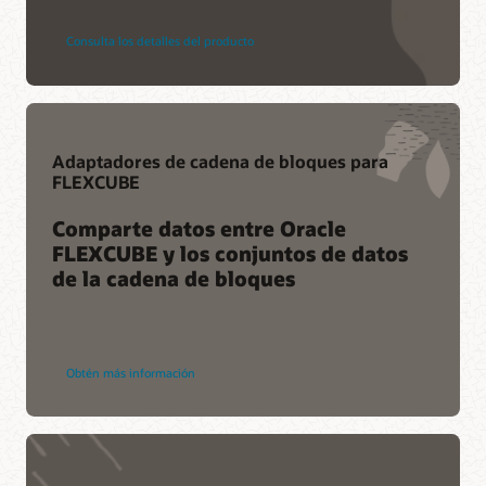
Consulta los detalles del producto
Adaptadores de cadena de bloques para
FLEXCUBE
Comparte datos entre Oracle
FLEXCUBE y los conjuntos de datos
de la cadena de bloques
Obtén más información