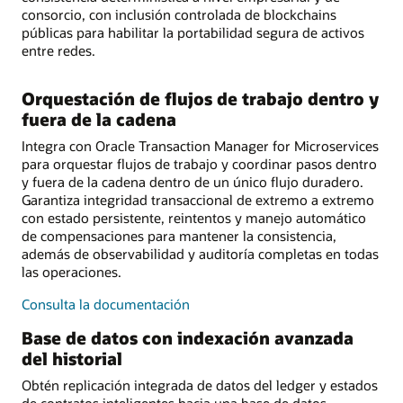
consorcio, con inclusión controlada de blockchains
públicas para habilitar la portabilidad segura de activos
entre redes.
Orquestación de flujos de trabajo dentro y
fuera de la cadena
Integra con Oracle Transaction Manager for Microservices
para orquestar flujos de trabajo y coordinar pasos dentro
y fuera de la cadena dentro de un único flujo duradero.
Garantiza integridad transaccional de extremo a extremo
con estado persistente, reintentos y manejo automático
de compensaciones para mantener la consistencia,
además de observabilidad y auditoría completas en todas
las operaciones.
sobre
Consulta la documentación
orquestación
Base de datos con indexación avanzada
de
del historial
flujos
de
Obtén replicación integrada de datos del ledger y estados
trabajo
de contratos inteligentes hacia una base de datos