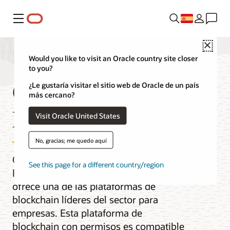
Menú
Close
Would you like to visit an Oracle country site closer
to you?
Oracle Blockchain,
¿Le gustaría visitar el sitio web de Oracle de un país
más cercano?
Enterprise Edition
Visit Oracle United States
No, gracias; me quedo aquí
Oracle Blockchain Platform Enterprise
See this page for a different country/region
Edition es una solución multiledger que
ofrece una de las plataformas de
blockchain líderes del sector para
empresas. Esta plataforma de
blockchain con permisos es compatible