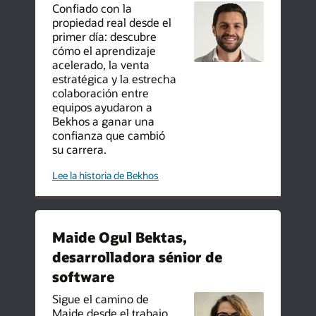
Confiado con la
propiedad real desde el
primer día: descubre
cómo el aprendizaje
acelerado, la venta
estratégica y la estrecha
colaboración entre
equipos ayudaron a
Bekhos a ganar una
confianza que cambió
su carrera.
mi
Lee la historia de Bekhos
camino
en
Oracle:
crecer
y
generar
Maide Ogul Bektas,
un
impacto
desarrolladora sénior de
en
Oracle
Arabia
software
Saudita
Sigue el camino de
Maide desde el trabajo