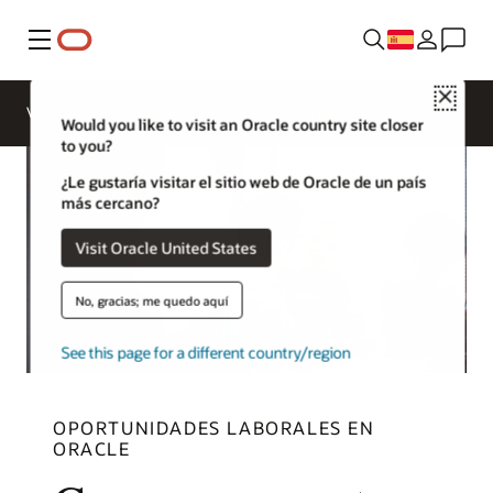
Menú
Close
Visión general
La vida en Oracle
Would you like to visit an Oracle country site closer
to you?
¿Le gustaría visitar el sitio web de Oracle de un país
más cercano?
Visit Oracle United States
No, gracias; me quedo aquí
See this page for a different country/region
OPORTUNIDADES LABORALES EN
ORACLE