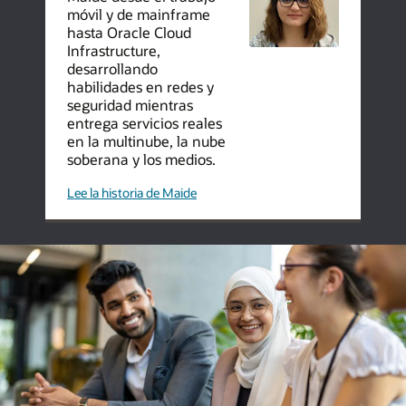
móvil y de mainframe
hasta Oracle Cloud
Infrastructure,
desarrollando
habilidades en redes y
seguridad mientras
entrega servicios reales
en la multinube, la nube
soberana y los medios.
ingeniería
Lee la historia de Maide
de
nube
futura