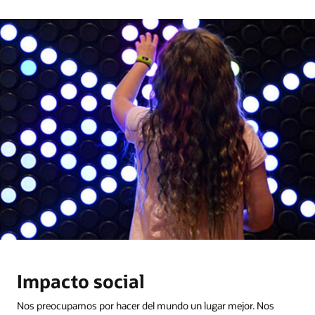
y
el
trabajo
que
realizan
Impacto social
Nos preocupamos por hacer del mundo un lugar mejor. Nos