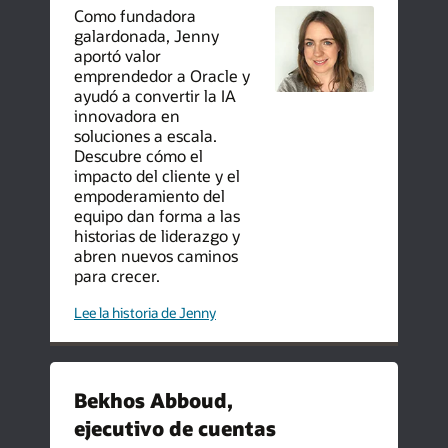
Como fundadora
galardonada, Jenny
aportó valor
emprendedor a Oracle y
ayudó a convertir la IA
innovadora en
soluciones a escala.
Descubre cómo el
impacto del cliente y el
empoderamiento del
equipo dan forma a las
historias de liderazgo y
abren nuevos caminos
para crecer.
de
Lee la historia de Jenny
emprendedora
a
líder
de
Oracle
Bekhos Abboud,
ejecutivo de cuentas