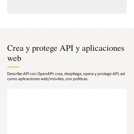
Crea y protege API y aplicaciones
web
Describe API con OpenAPI: crea, despliega, opera y protege API, así
como aplicaciones web/móviles, con políticas.
Diseño
Crear prototipos de API fácilmente
Los desarrolladores pueden elegir entre una amplia variedad
de herramientas para crear descripciones de API en formato
OpenAPI, compatible con OCI API Gateway.
Soporte OpenAPI