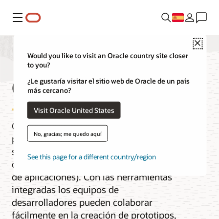
Menú
Close
Would you like to visit an Oracle country site closer
to you?
Gestión de API
¿Le gustaría visitar el sitio web de Oracle de un país
más cercano?
Visit Oracle United States
Oracle Cloud Infrastructure (OCI)
No, gracias; me quedo aquí
proporciona un completo conjunto de
servicios para gestionar el ciclo de vida
See this page for a different country/region
de las API (interfaces de programación
de aplicaciones). Con las herramientas
integradas los equipos de
desarrolladores pueden colaborar
fácilmente en la creación de prototipos,