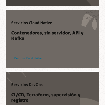
Panel del estado del servicio
Foros de Customer Connect
Servicios Cloud Native
Contenedores, sin servidor, API y
Kafka
Descubre Cloud Native
Servicios DevOps
CI/CD, Terraform, supervisión y
registro