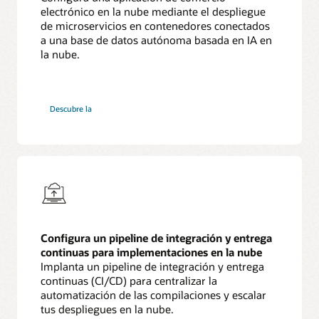
electrónico en la nube mediante el despliegue
de microservicios en contenedores conectados
a una base de datos autónoma basada en IA en
la nube.
aplicación
Descubre la
basada
en
microservicios
de
la
arquitectura
de
referencia
de
Kubernetes
Configura un pipeline de integración y entrega
continuas para implementaciones en la nube
Implanta un pipeline de integración y entrega
continuas (CI/CD) para centralizar la
automatización de las compilaciones y escalar
tus despliegues en la nube.