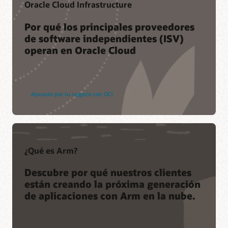
Oracle Cloud Infrastructure
Por qué los principales proveedores
de software independientes (ISV)
operan en Oracle Cloud
Apuesta por tu negocio con OCI
¿Qué es Arm?
Descubre por qué nuestros clientes
están creando la próxima generación
de aplicaciones con Arm en la nube.