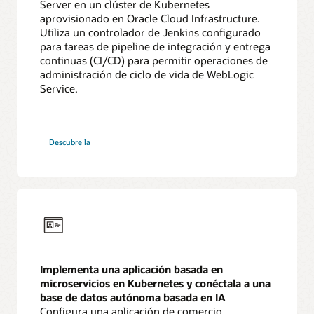
Server en un clúster de Kubernetes
aprovisionado en Oracle Cloud Infrastructure.
Utiliza un controlador de Jenkins configurado
para tareas de pipeline de integración y entrega
continuas (CI/CD) para permitir operaciones de
administración de ciclo de vida de WebLogic
Service.
la
Descubre la
arquitectura
de
referencia
de
WebLogic
for
OKE
Implementa una aplicación basada en
microservicios en Kubernetes y conéctala a una
base de datos autónoma basada en IA
Configura una aplicación de comercio