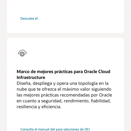
pipeline
Descubre el
.
de
CI/CD
de
la
arquitectura
de
referencia
para
despliegues
en
la
nube
Marco de mejores prácticas para Oracle Cloud
Infrastructure
Diseña, despliega y opera una topología en la
nube que te ofrezca el máximo valor siguiendo
las mejores prácticas recomendadas por Oracle
en cuanto a seguridad, rendimiento, fiabilidad,
resiliencia y eficiencia.
marco
Consulta el manual del
para soluciones de OCI
de