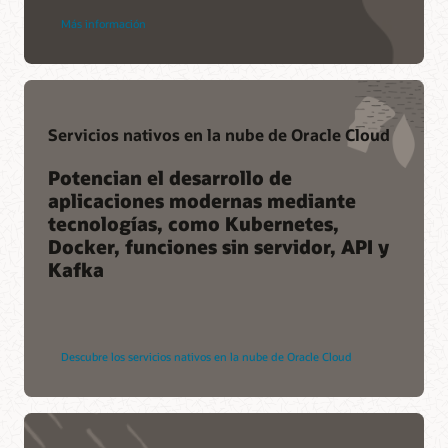
Más información
Servicios nativos en la nube de Oracle Cloud
Potencian el desarrollo de
aplicaciones modernas mediante
tecnologías, como Kubernetes,
Docker, funciones sin servidor, API y
Kafka
Descubre los servicios nativos en la nube de Oracle Cloud