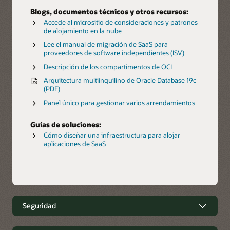
Blogs, documentos técnicos y otros recursos:
Accede al micrositio de consideraciones y patrones
de alojamiento en la nube
Lee el manual de migración de SaaS para
proveedores de software independientes (ISV)
Descripción de los compartimentos de OCI
Arquitectura multiinquilino de Oracle Database 19c
(PDF)
Panel único para gestionar varios arrendamientos
Guías de soluciones:
Cómo diseñar una infraestructura para alojar
aplicaciones de SaaS
Seguridad
Diseño en la nube centrado en la