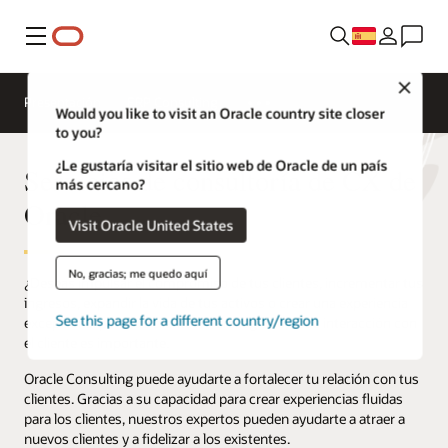
Menú
Close
Presentación
ERP Consulting
Would you like to visit an Oracle country site closer
to you?
¿Le gustaría visitar el sitio web de Oracle de un país
Servicios de consultoría de CX de
más cercano?
Oracle
Visit Oracle United States
No, gracias; me quedo aquí
¿Deseas impulsar el compromiso de tus clientes, incrementar tus
ingresos, expandir la vida de tus activos o crear una experiencia
See this page for a different country/region
excepcional para tus clientes? Para lograrlo, cada interacción con
el cliente es importante.
Oracle Consulting puede ayudarte a fortalecer tu relación con tus
clientes. Gracias a su capacidad para crear experiencias fluidas
para los clientes, nuestros expertos pueden ayudarte a atraer a
nuevos clientes y a fidelizar a los existentes.