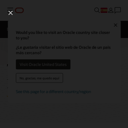
Menú
Close
Descripción general
Tecnologías
Would you like to visit an Oracle country site closer
to you?
¿Le gustaría visitar el sitio web de Oracle de un país
más cercano?
Tecnologías de Oracle
Visit Oracle United States
Database Migration
No, gracias; me quedo aquí
See this page for a different country/region