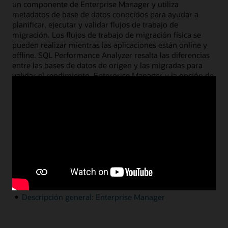
un componente de Enterprise Manager y utiliza
metadatos de base de datos conocidos para ayudar a
planificar, ejecutar y validar flujos de trabajo de
migración. Los flujos de trabajo de migración física se
pueden realizar mientras las aplicaciones están online y
offline. SQL Performance Analyzer resalta las diferencias
entre las bases de datos de origen y las migradas para
validar el rendimiento. Enterprise Manager y la opción de
base de datos Real Application Testing que incluye SQL
Performance Analyzer requieren licencia.
Recursos
Guía para la migración de datos a Autonomous
Database usando Enterprise Manager
Documentación
Demostración de Database Migration Workbench
(4:17)
Descripción general: Enterprise Manager