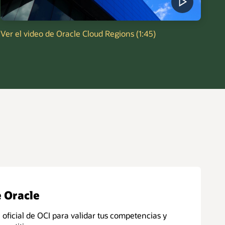
Ver el video de Oracle Cloud Regions (1:45)
e Oracle
 oficial de OCI para validar tus competencias y