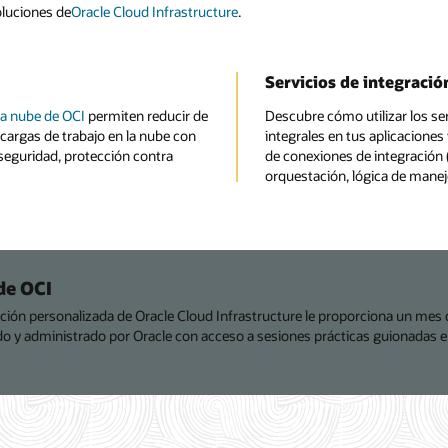
oluciones de
Oracle Cloud Infrastructure
.
Servicios de integració
la nube de OCI
permiten reducir de
Descubre cómo utilizar los se
cargas de trabajo en la nube con
integrales en tus aplicaciones
rseguridad, protección contra
de conexiones de integración (
orquestación, lógica de manej
de OCI
ación personalizada de Oracle Cloud Infrastructure le proporciona un mes 
do y administrado por Oracle con acceso a sesiones prácticas guionadas 