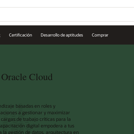
g
Certificación
Desarrollo de aptitudes
Comprar
e Oracle Cloud
ndizaje basadas en roles y
izaciones a gestionar y maximizar
cargas de trabajo críticas para la
capacitación digital empodera a tus
 la gestión de datos, arquitectura en