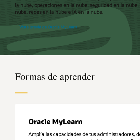
la nube, operaciones en la nube, seguridad en la nube, 
nube, redes en la nube e IA en la nube.
Vista previa de Oracle MyLearn
Formas de aprender
Oracle MyLearn
Amplía las capacidades de tus administradores, d