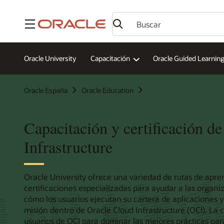
Menú
Oracle University
Capacitación
Oracle Guided Learnin
Oracle España
Oracle Education
Capacitación y certificación d
Infrastructure
Oracle University ofrece una variedad de rutas de apre
certificaciones especializadas para ayudar a las organ
cómo los usuarios ejecutan su cartera de aplicaciones y 
misión dentro de Oracle Cloud Infrastructure (OCI). La 
usuarios de OCI para dominar las mejores prácticas para