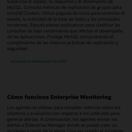
Supervisa el estado, la respuesta y el desempeño de
500
métricas
MySQL. Consulta métricas de replicación de grupos para
InnoDB Clusters. Utiliza páginas de inicio para controlar el
estado, la actividad de la base de datos y los principales
incidentes. Ejecuta planes explicativos para clasificar las
consultas de bajo rendimiento que afectan al desempeño
de las aplicaciones. Protege MySQL comprobando el
cumplimiento de las mejores prácticas de replicación y
seguridad.
supervisión
Acompaña la demostración de
(4:30)
y
gestión
de
cumplimiento
enriquecidas
para
MySQL
Cómo funciona Enterprise Monitoring
Los agentes se utilizan para recopilar métricas sobre los
objetivos y evaluarlos con respecto a los umbrales para
generar alertas. A continuación, los agentes envían las
alertas a Enterprise Manager donde se puede crear un
incidente a partir de la alerta. Una vez creado el incidente,