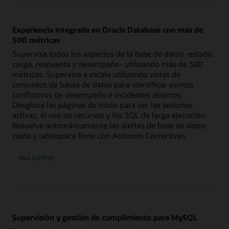
desde
la
detección
de
Experiencia integrada en Oracle Database con más de
incidentes
hasta
500 métricas
la
resolución
Supervisa todos los aspectos de la base de datos -estado,
carga, respuesta y desempeño- utilizando más de 500
métricas. Supervisa a escala utilizando vistas de
conjuntos de bases de datos para identificar puntos
conflictivos de desempeño e incidentes abiertos.
Desglosa las páginas de inicio para ver las sesiones
activas, el uso de recursos y los SQL de larga ejecución.
Resuelve automáticamente las alertas de base de datos
caída y tablespace lleno con Acciones Correctivas.
descripción
Mira la
(17:13)
general
de
la
experiencia
integrada
en
Oracle
Database
con
Supervisión y gestión de cumplimiento para MySQL
más
de