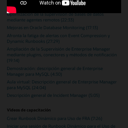
Zero Downtime Monitoring (15:46)
Optimización de la supervisión de bases de datos
mediante agentes remotos (22:33)
Mejoras en Oracle Database Monitoring (17:13)
Afronta la fatiga de alertas con Event Compression y
Dynamic Runbooks (27:29)
Ampliación de la Supervisión de Enterprise Manager
mediante plugins, conectores y métodos de notificación
(19:14)
Demostración: descripción general de Enterprise
Manager para MySQL (4:30)
Aula virtual: Descripción general de Enterprise Manager
para MySQL (24:04)
Descripción general de Incident Manager (5:05)
Videos de capacitación
Crear Runbook Dinámico para Uso de FRA (7:26)
Iniciar una sesión de Runbook Dinámico para el Uso de