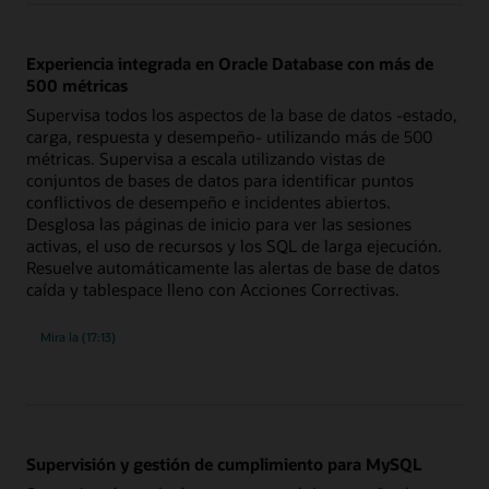
desde
la
detección
de
Experiencia integrada en Oracle Database con más de
incidentes
hasta
500 métricas
la
resolución
Supervisa todos los aspectos de la base de datos -estado,
carga, respuesta y desempeño- utilizando más de 500
métricas. Supervisa a escala utilizando vistas de
conjuntos de bases de datos para identificar puntos
conflictivos de desempeño e incidentes abiertos.
Desglosa las páginas de inicio para ver las sesiones
activas, el uso de recursos y los SQL de larga ejecución.
Resuelve automáticamente las alertas de base de datos
caída y tablespace lleno con Acciones Correctivas.
descripción
Mira la
(17:13)
general
de
la
experiencia
integrada
en
Oracle
Database
con
Supervisión y gestión de cumplimiento para MySQL
más
de