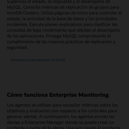
Supervisa el estado, la respuesta y el desempeño de
500
métricas
MySQL. Consulta métricas de replicación de grupos para
InnoDB Clusters. Utiliza páginas de inicio para controlar el
estado, la actividad de la base de datos y los principales
incidentes. Ejecuta planes explicativos para clasificar las
consultas de bajo rendimiento que afectan al desempeño
de las aplicaciones. Protege MySQL comprobando el
cumplimiento de las mejores prácticas de replicación y
seguridad.
supervisión
Acompaña la demostración de
(4:30)
y
gestión
de
cumplimiento
enriquecidas
para
MySQL
Cómo funciona Enterprise Monitoring
Los agentes se utilizan para recopilar métricas sobre los
objetivos y evaluarlos con respecto a los umbrales para
generar alertas. A continuación, los agentes envían las
alertas a Enterprise Manager donde se puede crear un
incidente a partir de la alerta. Una vez creado el incidente,