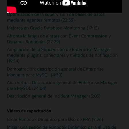
Zero Downtime Monitoring (15:46)
Optimización de la supervisión de bases de datos
mediante agentes remotos (22:33)
Mejoras en Oracle Database Monitoring (17:13)
Afronta la fatiga de alertas con Event Compression y
Dynamic Runbooks (27:29)
Ampliación de la Supervisión de Enterprise Manager
mediante plugins, conectores y métodos de notificación
(19:14)
Demostración: descripción general de Enterprise
Manager para MySQL (4:30)
Aula virtual: Descripción general de Enterprise Manager
para MySQL (24:04)
Descripción general de Incident Manager (5:05)
Videos de capacitación
Crear Runbook Dinámico para Uso de FRA (7:26)
Iniciar una sesión de Runbook Dinámico para el Uso de