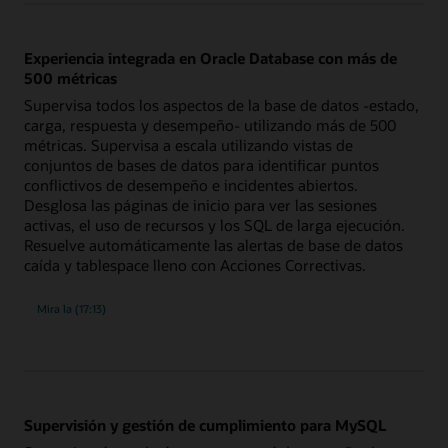
desde
la
detección
de
Experiencia integrada en Oracle Database con más de
incidentes
hasta
500 métricas
la
resolución
Supervisa todos los aspectos de la base de datos -estado,
carga, respuesta y desempeño- utilizando más de 500
métricas. Supervisa a escala utilizando vistas de
conjuntos de bases de datos para identificar puntos
conflictivos de desempeño e incidentes abiertos.
Desglosa las páginas de inicio para ver las sesiones
activas, el uso de recursos y los SQL de larga ejecución.
Resuelve automáticamente las alertas de base de datos
caída y tablespace lleno con Acciones Correctivas.
descripción
Mira la
(17:13)
general
de
la
experiencia
integrada
en
Oracle
Database
con
Supervisión y gestión de cumplimiento para MySQL
más
de