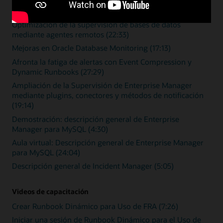
Zero Downtime Monitoring (15:46)
Optimización de la supervisión de bases de datos
mediante agentes remotos (22:33)
Mejoras en Oracle Database Monitoring (17:13)
Afronta la fatiga de alertas con Event Compression y
Dynamic Runbooks (27:29)
Ampliación de la Supervisión de Enterprise Manager
mediante plugins, conectores y métodos de notificación
(19:14)
Demostración: descripción general de Enterprise
Manager para MySQL (4:30)
Aula virtual: Descripción general de Enterprise Manager
para MySQL (24:04)
Descripción general de Incident Manager (5:05)
Videos de capacitación
Crear Runbook Dinámico para Uso de FRA (7:26)
Iniciar una sesión de Runbook Dinámico para el Uso de