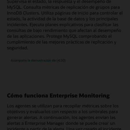
Supervisa el estado, la respuesta y el desempeño de
500
métricas
MySQL. Consulta métricas de replicación de grupos para
InnoDB Clusters. Utiliza páginas de inicio para controlar el
estado, la actividad de la base de datos y los principales
incidentes. Ejecuta planes explicativos para clasificar las
consultas de bajo rendimiento que afectan al desempeño
de las aplicaciones. Protege MySQL comprobando el
cumplimiento de las mejores prácticas de replicación y
seguridad.
supervisión
Acompaña la demostración de
(4:30)
y
gestión
de
cumplimiento
enriquecidas
para
MySQL
Cómo funciona Enterprise Monitoring
Los agentes se utilizan para recopilar métricas sobre los
objetivos y evaluarlos con respecto a los umbrales para
generar alertas. A continuación, los agentes envían las
alertas a Enterprise Manager donde se puede crear un
incidente a partir de la alerta. Una vez creado el incidente,