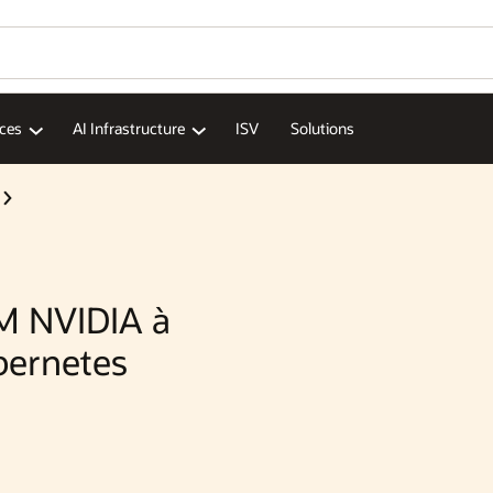
ices
AI Infrastructure
ISV
Solutions
IM NVIDIA à
bernetes